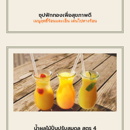
ซุปฟักทองเพื่อสุขภาพดี
เมนูฤทธิ์ร้อนและเย็น เด่นไปทางร้อน
น้ำผลไม้ปั่นปรับสมดุล สูตร 4