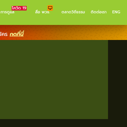
โควิด 19
ะการดูแล
สื่อ พวธ.
ตลาดวิถีธรรม
ติดต่อเรา
ENG
มัคร
กดที่นี่