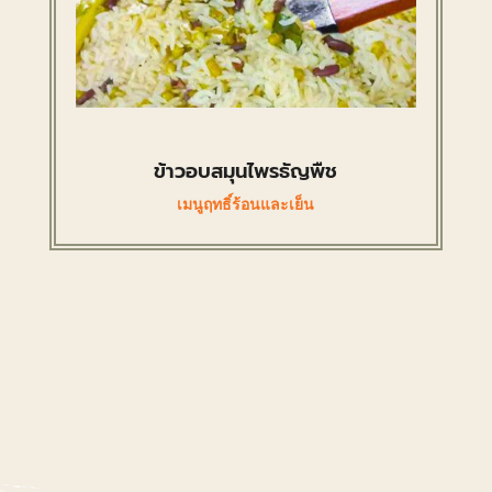
ข้าวอบสมุนไพรธัญพืช
เมนูฤทธิ์ร้อนและเย็น