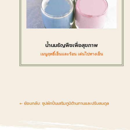
น้ำนมธัญพืชเพื่อสุขภาพ
เมนูฤทธิ์เย็นและร้อน เด่นไปทางเย็น
←
ย้อนกลับ: ซุปผักปั่นเสริมภูมิต้านทานและปรับสมดุล