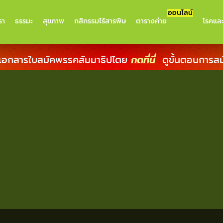
ออนไลน์
รา
ธรรมะ
สุขภาพ
กสิกรรมไร้สารพิษ
ตารางค่าย
โรคแล
เอกสารใบสมัคพรรคสัมมาธิปไตย
กดที่นี่
ดูขั้นตอนการส