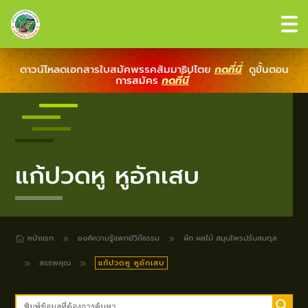
ดาวน์โหลดเอกสารใบสมัคพรรคสัมมาธิปไตย
กดที่นี่
ดูขั้นตอน
การสมัคร
กดที่นี่
แก้ปวดหู หูอักเสบ
หน้าแรก
องค์ความรู้แพทย์วิถีธรรม
ผัก ผลไม้ สมุนไพรปรับสมดุล
9
9

สรรพคุณ
แก้ปวดหู หูอักเสบ
9
9