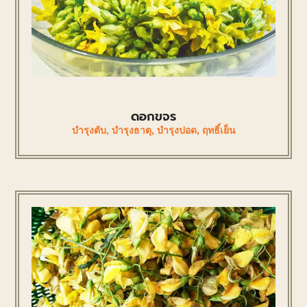
ดอกขจร
บำรุงตับ
,
บำรุงธาตุ
,
บำรุงปอด
,
ฤทธิ์เย็น