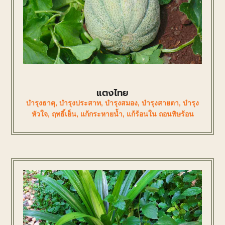
แตงไทย
บำรุงธาตุ
,
บำรุงประสาท
,
บำรุงสมอง
,
บำรุงสายตา
,
บำรุง
หัวใจ
,
ฤทธิ์เย็น
,
แก้กระหายน้ำ
,
แก้ร้อนใน ถอนพิษร้อน