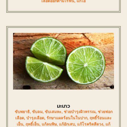
เลือดออกตามไรฟัน
,
แก้ไอ
มะนาว
ขับพยาธิ
,
ขับลม
,
ขับเสมหะ
,
ช่วยบำรุงผิวพรรณ
,
ช่วยฟอก
เลือด
,
บำรุงเลือด
,
รักษาแผลร้อนในในปาก
,
ฤทธิ์ร้อนและ
เย็น
,
ฤทธิ์เย็น
,
แก้ลมพิษ
,
แก้อักเสบ
,
แก้โรคริดสีดวง
,
แก้