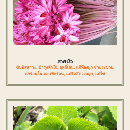
สายบัว
ขับปัสสาวะ
,
บำรุงหัวใจ
,
ฤทธิ์เย็น
,
แก้ท้องผูก ช่วยระบาย
,
แก้ร้อนใน ถอนพิษร้อน
,
แก้ริดสีดวงจมูก
,
แก้ไข้