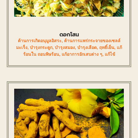
ดอกโสน
ต้านการเกิดอนุมูลอิสระ
,
ต้านการแพร่กระจายของเซลล์
มะเร็ง
,
บำรุงกระดูก
,
บำรุงสมอง
,
บำรุงเลือด
,
ฤทธิ์เย็น
,
แก้
ร้อนใน ถอนพิษร้อน
,
แก้อาการอักเสบต่าง ๆ
,
แก้ไข้