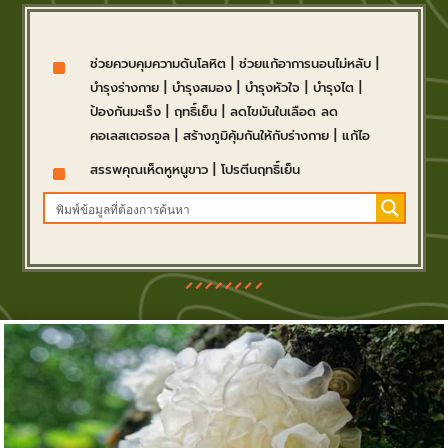
^
ช่วยควบคุมความดันโลหิต
|
ช่วยแก้อาการนอนไม่หลับ
|
บำรุงร่างกาย
|
บำรุงสมอง
|
บำรุงหัวใจ
|
บำรุงไต
|
ป้องกันมะเร็ง
|
ฤทธิ์เย็น
|
ลดไขมันในเลือด ลด
คอเลสเตอรอล
|
สร้างภูมิคุ้มกันให้กับร่างกาย
|
แก้ไอ
^
สรรพคุณเห็ดหูหนูขาว
|
โปรตีนฤทธิ์เย็น