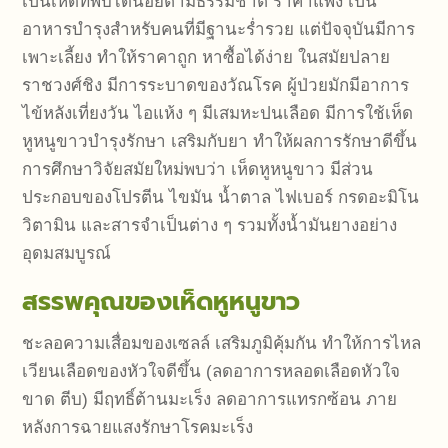
เป็นเห็ดที่พบได้น้อยตามธรรมชาติ ราคาแพง เป็น
อาหารบำรุงสำหรับคนที่มีฐานะร่ำรวย แต่ปัจจุบันมีการ
เพาะเลี้ยง ทำให้ราคาถูก หาซื้อได้ง่าย ในสมัยปลาย
ราชวงศ์ชิง มีการระบาดของวัณโรค ผู้ป่วยมักมีอาการ
ไข้หลังเที่ยงวัน ไอแห้ง ๆ มีเสมหะปนเลือด มีการใช้เห็ด
หูหนูขาวบำรุงรักษา เสริมกับยา ทำให้ผลการรักษาดีขึ้น
การศึกษาวิจัยสมัยใหม่พบว่า เห็ดหูหนูขาว มีส่วน
ประกอบของโปรตีน ไขมัน น้ำตาล ไฟเบอร์ กรดอะมิโน
วิตามิน และสารจำเป็นต่าง ๆ รวมทั้งน้ำมันยางอย่าง
อุดมสมบูรณ์
สรรพคุณของเห็ดหูหนูขาว
ชะลอความเสื่อมของเซลล์ เสริมภูมิคุ้มกัน ทำให้การไหล
เวียนเลือดของหัวใจดีขึ้น (ลดอาการหลอดเลือดหัวใจ
ขาด ตีบ) มีฤทธิ์ต้านมะเร็ง ลดอาการแทรกซ้อน ภาย
หลังการฉายแสงรักษาโรคมะเร็ง