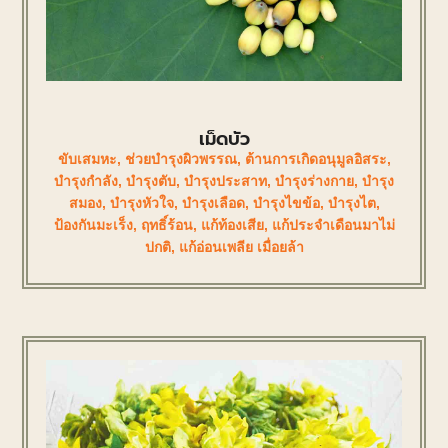
เม็ดบัว
ขับเสมหะ
,
ช่วยบำรุงผิวพรรณ
,
ต้านการเกิดอนุมูลอิสระ
,
บำรุงกำลัง
,
บำรุงตับ
,
บำรุงประสาท
,
บำรุงร่างกาย
,
บำรุง
สมอง
,
บำรุงหัวใจ
,
บำรุงเลือด
,
บำรุงไขข้อ
,
บำรุงไต
,
ป้องกันมะเร็ง
,
ฤทธิ์ร้อน
,
แก้ท้องเสีย
,
แก้ประจำเดือนมาไม่
ปกติ
,
แก้อ่อนเพลีย เมื่อยล้า