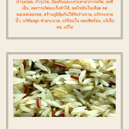
บำรุงปอด
,
บำรุงไต
,
ป้องกันและบรรเทาอาการหวัด
,
ฤทธิ์
เย็น
,
ลดการเกิดมะเร็งลำไส้
,
ลดไขมันในเลือด ลด
คอเลสเตอรอล
,
สร้างภูมิคุ้มกันให้กับร่างกาย
,
แก้กระหาย
น้ำ
,
แก้ท้องผูก ช่วยระบาย
,
แก้ร้อนใน ถอนพิษร้อน
,
แก้เจ็บ
คอ
,
แก้ไอ