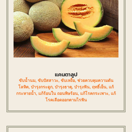
แคนตาลูป
ขับน้ำนม
,
ขับปัสสาวะ
,
ขับเหงื่อ
,
ช่วยควบคุมความดัน
โลหิต
,
บำรุงกระดูก
,
บำรุงธาตุ
,
บำรุงฟัน
,
ฤทธิ์เย็น
,
แก้
กระหายน้ำ
,
แก้ร้อนใน ถอนพิษร้อน
,
แก้โรคกระเพาะ
,
แก้
โรคเลือดออกตามไรฟัน