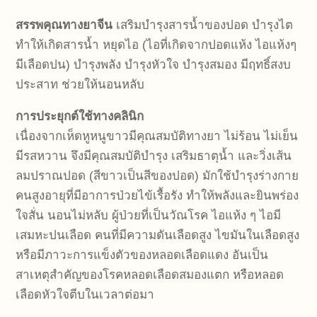
สรรพคุณทางยาจีน
เสริมบำรุงสารน้ำของปอด บำรุงไต
ทำให้เกิดสารน้ำ หยุดไอ (ไอที่เกิดจากปอดแห้ง ไอแห้งๆ
มีเลือดปน) บำรุงพลัง บำรุงหัวใจ บำรุงสมอง มีฤทธิ์สงบ
ประสาท ช่วยให้นอนหลับ
การประยุกต์ใช้ทางคลินิก
เนื่องจากเห็ดหูหนูขาวมีคุณสมบัติทางยา ไม่ร้อน ไม่เย็น
มีรสหวาน จึงมีคุณสมบัติบำรุง เสริมธาตุน้ำ และวิ่งเส้น
ลมปราณปอด (สีขาวเป็นสีของปอด) มักใช้บำรุงร่างกาย
คนสูงอายุที่มีอาการป่วยไข้เรื้อรัง ทำให้พลังและยินพร่อง
ใจสั่น นอนไม่หลับ ผู้ป่วยที่เป็นวัณโรค ไอแห้ง ๆ ไอมี
เสมหะปนเลือด คนที่มีความดันเลือดสูง ไขมันในเลือดสูง
หรือมีภาวะการแข็งตัวของหลอดเลือดแดง อันเป็น
สาเหตุสำคัญของโรคหลอดเลือดสมองแตก หรือหลอด
เลือดหัวใจตีบในเวลาต่อมา