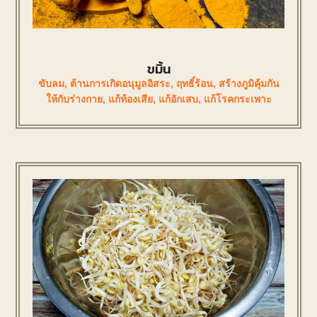
ขมิ้น
ขับลม
,
ต้านการเกิดอนุมูลอิสระ
,
ฤทธิ์ร้อน
,
สร้างภูมิคุ้มกัน
ให้กับร่างกาย
,
แก้ท้องเสีย
,
แก้อักเสบ
,
แก้โรคกระเพาะ