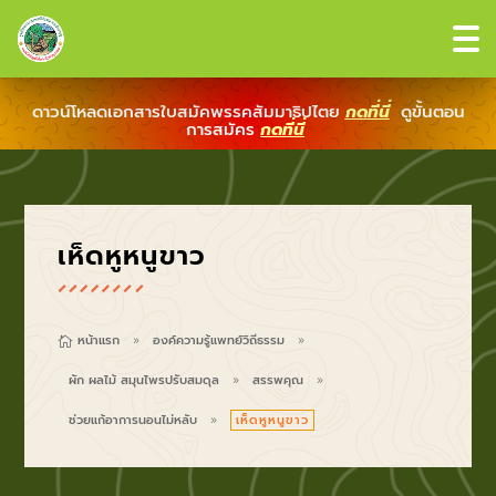
ดาวน์โหลดเอกสารใบสมัคพรรคสัมมาธิปไตย
กดที่นี่
ดูขั้นตอน
การสมัคร
กดที่นี่
เห็ดหูหนูขาว
หน้าแรก
องค์ความรู้แพทย์วิถีธรรม

9
9
ผัก ผลไม้ สมุนไพรปรับสมดุล
สรรพคุณ
9
9
ช่วยแก้อาการนอนไม่หลับ
เห็ดหูหนูขาว
9