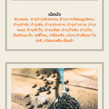
เม็ดบัว
ขับเสมหะ
,
ช่วยบำรุงผิวพรรณ
,
ต้านการเกิดอนุมูลอิสระ
,
บำรุงกำลัง
,
บำรุงตับ
,
บำรุงประสาท
,
บำรุงร่างกาย
,
บำรุง
สมอง
,
บำรุงหัวใจ
,
บำรุงเลือด
,
บำรุงไขข้อ
,
บำรุงไต
,
ป้องกันมะเร็ง
,
ฤทธิ์ร้อน
,
แก้ท้องเสีย
,
แก้ประจำเดือนมาไม่
ปกติ
,
แก้อ่อนเพลีย เมื่อยล้า