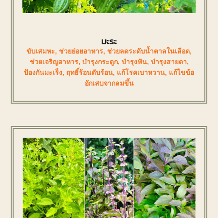
มะระ
ขับเสมหะ
,
ช่วยย่อยอาหาร
,
ช่วยลดระดับน้ำตาลในเลือด
,
ช่วยเจริญอาหาร
,
บำรุงกระดูก
,
บำรุงฟัน
,
บำรุงสายตา
,
ป้องกันมะเร็ง
,
ฤทธิ์ร้อนดับร้อน
,
แก้โรคเบาหวาน
,
แก้ไขข้อ
อักเสบจากลมขึ้น