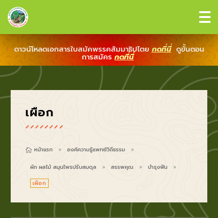
ดาวน์โหลดเอกสารใบสมัคพรรคสัมมาธิปไตย
กดที่นี่
ดูขั้นตอน
การสมัคร
กดที่นี่
เผือก
หน้าแรก
องค์ความรู้แพทย์วิถีธรรม

9
9
ผัก ผลไม้ สมุนไพรปรับสมดุล
สรรพคุณ
บำรุงฟัน
9
9
9
เผือก