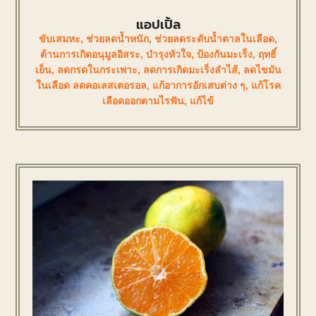
แอปเปิ้ล
ขับเสมหะ
,
ช่วยลดน้ำหนัก
,
ช่วยลดระดับน้ำตาลในเลือด
,
ต้านการเกิดอนุมูลอิสระ
,
บำรุงหัวใจ
,
ป้องกันมะเร็ง
,
ฤทธิ์
เย็น
,
ลดกรดในกระเพาะ
,
ลดการเกิดมะเร็งลำไส้
,
ลดไขมัน
ในเลือด ลดคอเลสเตอรอล
,
แก้อาการอักเสบต่าง ๆ
,
แก้โรค
เลือดออกตามไรฟัน
,
แก้ไข้