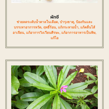
ผักชี
ช่วยลดระดับน้ำตาลในเลือด
,
บำรุงธาตุ
,
ป้องกันและ
บรรเทาอาการหวัด
,
ฤทธิ์ร้อน
,
แก้กระหายน้ำ
,
แก้คลื่นไส้
อาเจียน
,
แก้อาการวิงเวียนศีรษะ
,
แก้อาการอาหารเป็นพิษ
,
แก้ไอ