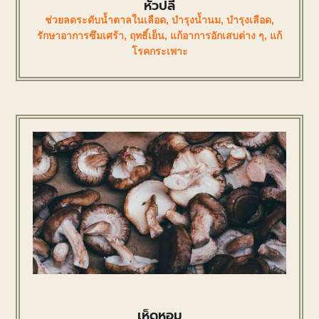
หัวปลี
ช่วยลดระดับน้ำตาลในเลือด
,
บำรุงน้ำนม
,
บำรุงเลือด
,
รักษาอาการซึมเศร้า
,
ฤทธิ์เย็น
,
แก้อาการอักเสบต่าง ๆ
,
แก้
โรคกระเพาะ
เห็ดหอม