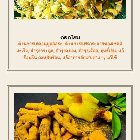
ดอกโสน
ต้านการเกิดอนุมูลอิสระ
,
ต้านการแพร่กระจายของเซลล์
มะเร็ง
,
บำรุงกระดูก
,
บำรุงสมอง
,
บำรุงเลือด
,
ฤทธิ์เย็น
,
แก้
ร้อนใน ถอนพิษร้อน
,
แก้อาการอักเสบต่าง ๆ
,
แก้ไข้