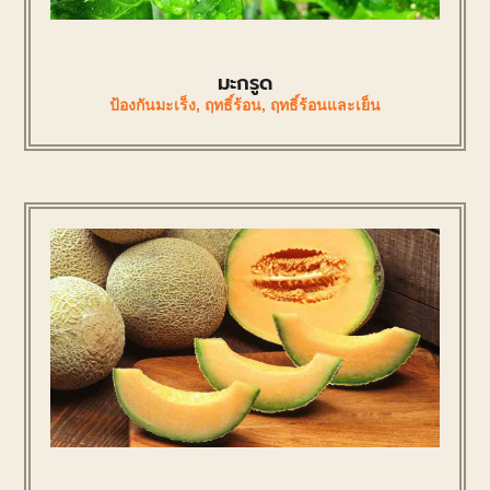
มะกรูด
ป้องกันมะเร็ง
,
ฤทธิ์ร้อน
,
ฤทธิ์ร้อนและเย็น