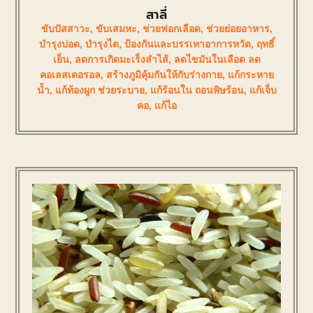
สาลี่
ขับปัสสาวะ
,
ขับเสมหะ
,
ช่วยฟอกเลือด
,
ช่วยย่อยอาหาร
,
บำรุงปอด
,
บำรุงไต
,
ป้องกันและบรรเทาอาการหวัด
,
ฤทธิ์
เย็น
,
ลดการเกิดมะเร็งลำไส้
,
ลดไขมันในเลือด ลด
คอเลสเตอรอล
,
สร้างภูมิคุ้มกันให้กับร่างกาย
,
แก้กระหาย
น้ำ
,
แก้ท้องผูก ช่วยระบาย
,
แก้ร้อนใน ถอนพิษร้อน
,
แก้เจ็บ
คอ
,
แก้ไอ