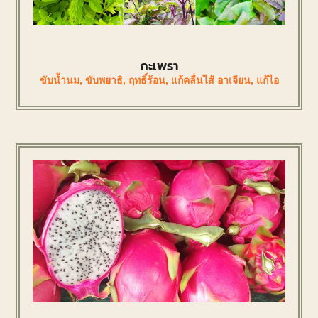
กะเพรา
ขับน้ำนม
,
ขับพยาธิ
,
ฤทธิ์ร้อน
,
แก้คลื่นไส้ อาเจียน
,
แก้ไอ