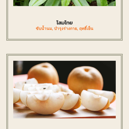
โสมไทย
ขับน้ำนม
,
บำรุงร่างกาย
,
ฤทธิ์เย็น