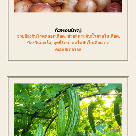
หัวหอมใหญ่
ช่วยป้องกันโรคหลอดเลือด
,
ช่วยลดระดับน้ำตาลในเลือด
,
ป้องกันมะเร็ง
,
ฤทธิ์ร้อน
,
ลดไขมันในเลือด ลด
คอเลสเตอรอล