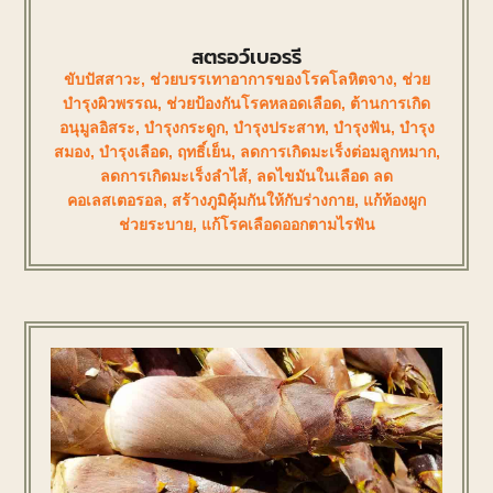
สตรอว์เบอรรี
ขับปัสสาวะ
,
ช่วยบรรเทาอาการของโรคโลหิตจาง
,
ช่วย
บำรุงผิวพรรณ
,
ช่วยป้องกันโรคหลอดเลือด
,
ต้านการเกิด
อนุมูลอิสระ
,
บำรุงกระดูก
,
บำรุงประสาท
,
บำรุงฟัน
,
บำรุง
สมอง
,
บำรุงเลือด
,
ฤทธิ์เย็น
,
ลดการเกิดมะเร็งต่อมลูกหมาก
,
ลดการเกิดมะเร็งลำไส้
,
ลดไขมันในเลือด ลด
คอเลสเตอรอล
,
สร้างภูมิคุ้มกันให้กับร่างกาย
,
แก้ท้องผูก
ช่วยระบาย
,
แก้โรคเลือดออกตามไรฟัน