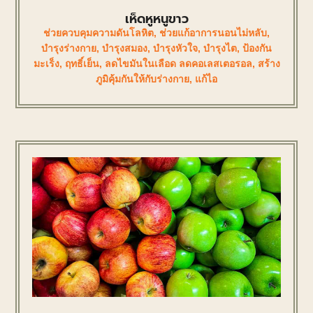
เห็ดหูหนูขาว
ช่วยควบคุมความดันโลหิต
,
ช่วยแก้อาการนอนไม่หลับ
,
บำรุงร่างกาย
,
บำรุงสมอง
,
บำรุงหัวใจ
,
บำรุงไต
,
ป้องกัน
มะเร็ง
,
ฤทธิ์เย็น
,
ลดไขมันในเลือด ลดคอเลสเตอรอล
,
สร้าง
ภูมิคุ้มกันให้กับร่างกาย
,
แก้ไอ