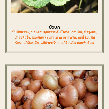
บัวบก
ขับปัสสาวะ
,
ช่วยควบคุมความดันโลหิต
,
ถอนพิษ
,
บำรุงตับ
,
บำรุงหัวใจ
,
ป้องกันและบรรเทาอาการหวัด
,
ฤทธิ์ร้อนดับ
ร้อน
,
แก้ท้องเสีย
,
แก้ปวดศรีษะ
,
แก้ร้อนใน ถอนพิษร้อน