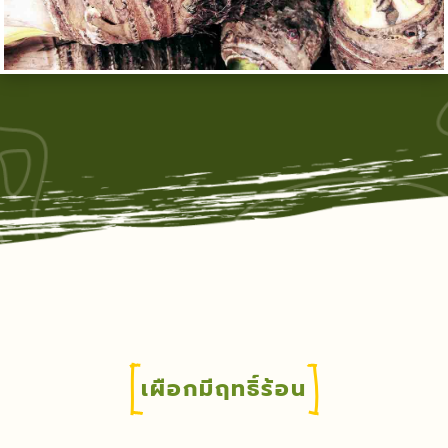
เผือกมีฤทธิ์ร้อน