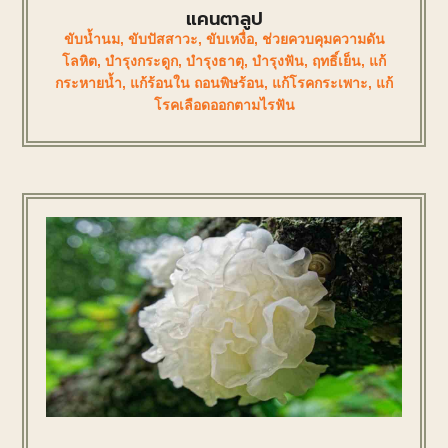
แคนตาลูป
ขับน้ำนม
,
ขับปัสสาวะ
,
ขับเหงื่อ
,
ช่วยควบคุมความดัน
โลหิต
,
บำรุงกระดูก
,
บำรุงธาตุ
,
บำรุงฟัน
,
ฤทธิ์เย็น
,
แก้
กระหายน้ำ
,
แก้ร้อนใน ถอนพิษร้อน
,
แก้โรคกระเพาะ
,
แก้
โรคเลือดออกตามไรฟัน