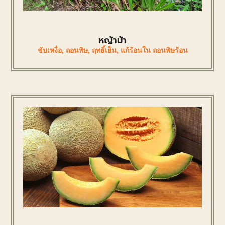
หญ้าม้า
ขับเหงื่อ
,
ถอนพิษ
,
ฤทธิ์เย็น
,
แก้ร้อนใน ถอนพิษร้อน