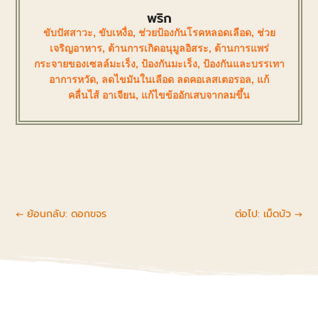
พริก
ขับปัสสาวะ
,
ขับเหงื่อ
,
ช่วยป้องกันโรคหลอดเลือด
,
ช่วย
เจริญอาหาร
,
ต้านการเกิดอนุมูลอิสระ
,
ต้านการแพร่
กระจายของเซลล์มะเร็ง
,
ป้องกันมะเร็ง
,
ป้องกันและบรรเทา
อาการหวัด
,
ลดไขมันในเลือด ลดคอเลสเตอรอล
,
แก้
คลื่นไส้ อาเจียน
,
แก้ไขข้ออักเสบจากลมขึ้น
←
ย้อนกลับ: ดอกขจร
ต่อไป: เม็ดบัว
→