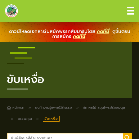
ดาวน์โหลดเอกสารใบสมัคพรรคสัมมาธิปไตย
กดที่นี่
ดูขั้นตอน
การสมัคร
กดที่นี่
ขับเหงื่อ
หน้าแรก
องค์ความรู้แพทย์วิถีธรรม
ผัก ผลไม้ สมุนไพรปรับสมดุล
9
9

สรรพคุณ
ขับเหงื่อ
9
9