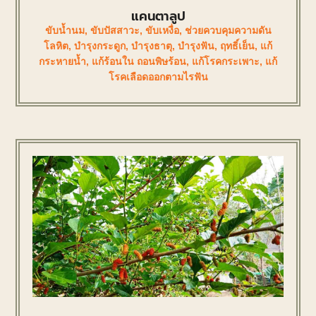
แคนตาลูป
ขับน้ำนม
,
ขับปัสสาวะ
,
ขับเหงื่อ
,
ช่วยควบคุมความดัน
โลหิต
,
บำรุงกระดูก
,
บำรุงธาตุ
,
บำรุงฟัน
,
ฤทธิ์เย็น
,
แก้
กระหายน้ำ
,
แก้ร้อนใน ถอนพิษร้อน
,
แก้โรคกระเพาะ
,
แก้
โรคเลือดออกตามไรฟัน