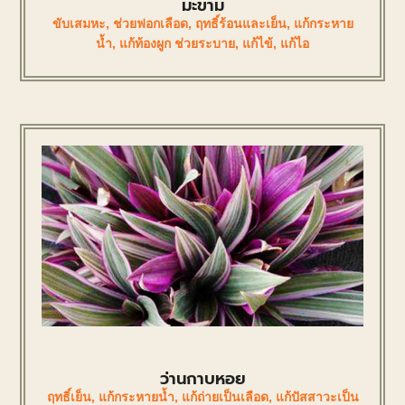
มะขาม
ขับเสมหะ
,
ช่วยฟอกเลือด
,
ฤทธิ์ร้อนและเย็น
,
แก้กระหาย
น้ำ
,
แก้ท้องผูก ช่วยระบาย
,
แก้ไข้
,
แก้ไอ
ว่านกาบหอย
ฤทธิ์เย็น
,
แก้กระหายน้ำ
,
แก้ถ่ายเป็นเลือด
,
แก้ปัสสาวะเป็น