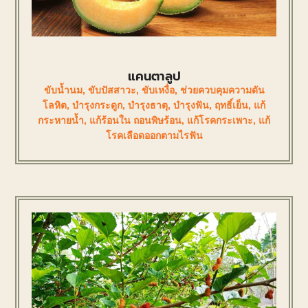
แคนตาลูป
ขับน้ำนม
,
ขับปัสสาวะ
,
ขับเหงื่อ
,
ช่วยควบคุมความดัน
โลหิต
,
บำรุงกระดูก
,
บำรุงธาตุ
,
บำรุงฟัน
,
ฤทธิ์เย็น
,
แก้
กระหายน้ำ
,
แก้ร้อนใน ถอนพิษร้อน
,
แก้โรคกระเพาะ
,
แก้
โรคเลือดออกตามไรฟัน