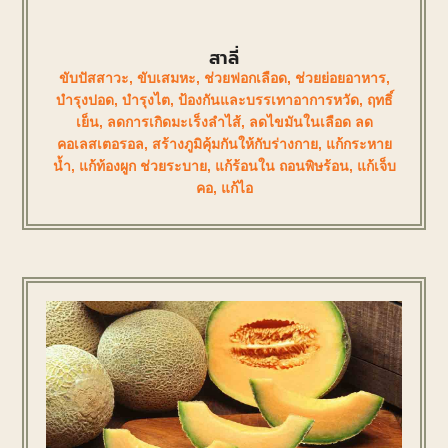
สาลี่
ขับปัสสาวะ
,
ขับเสมหะ
,
ช่วยฟอกเลือด
,
ช่วยย่อยอาหาร
,
บำรุงปอด
,
บำรุงไต
,
ป้องกันและบรรเทาอาการหวัด
,
ฤทธิ์
เย็น
,
ลดการเกิดมะเร็งลำไส้
,
ลดไขมันในเลือด ลด
คอเลสเตอรอล
,
สร้างภูมิคุ้มกันให้กับร่างกาย
,
แก้กระหาย
น้ำ
,
แก้ท้องผูก ช่วยระบาย
,
แก้ร้อนใน ถอนพิษร้อน
,
แก้เจ็บ
คอ
,
แก้ไอ