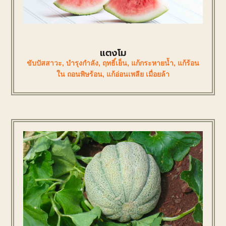
แตงโม
ขับปัสสาวะ
,
บำรุงกำลัง
,
ฤทธิ์เย็น
,
แก้กระหายน้ำ
,
แก้ร้อน
ใน ถอนพิษร้อน
,
แก้อ่อนเพลีย เมื่อยล้า