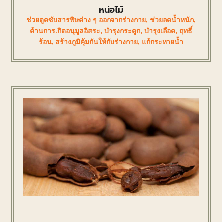
หน่อไม้
ช่วยดูดซับสารพิษต่าง ๆ ออกจากร่างกาย
,
ช่วยลดน้ำหนัก
,
ต้านการเกิดอนุมูลอิสระ
,
บำรุงกระดูก
,
บำรุงเลือด
,
ฤทธิ์
ร้อน
,
สร้างภูมิคุ้มกันให้กับร่างกาย
,
แก้กระหายน้ำ