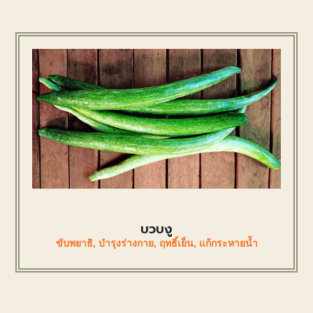
บวบงู
ขับพยาธิ
,
บำรุงร่างกาย
,
ฤทธิ์เย็น
,
แก้กระหายน้ำ