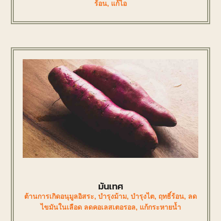
ร้อน
,
แก้ไอ
มันเทศ
ต้านการเกิดอนุมูลอิสระ
,
บำรุงม้าม
,
บำรุงไต
,
ฤทธิ์ร้อน
,
ลด
ไขมันในเลือด ลดคอเลสเตอรอล
,
แก้กระหายน้ำ