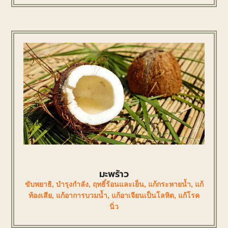
มะพร้าว
ขับพยาธิ
,
บำรุงกำลัง
,
ฤทธิ์ร้อนและเย็น
,
แก้กระหายน้ำ
,
แก้
ท้องเสีย
,
แก้อาการบวมน้ำ
,
แก้อาเจียนเป็นโลหิต
,
แก้โรค
นิ่ว