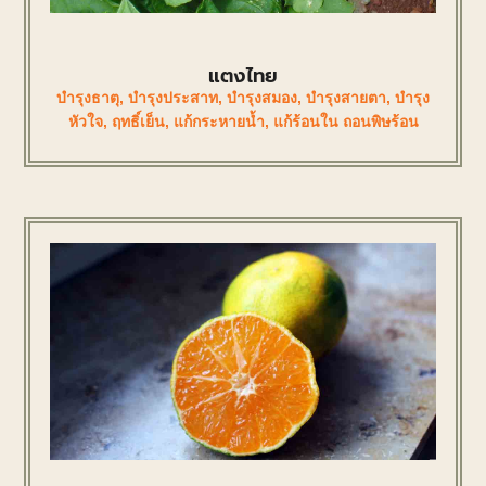
แตงไทย
บำรุงธาตุ
,
บำรุงประสาท
,
บำรุงสมอง
,
บำรุงสายตา
,
บำรุง
หัวใจ
,
ฤทธิ์เย็น
,
แก้กระหายน้ำ
,
แก้ร้อนใน ถอนพิษร้อน