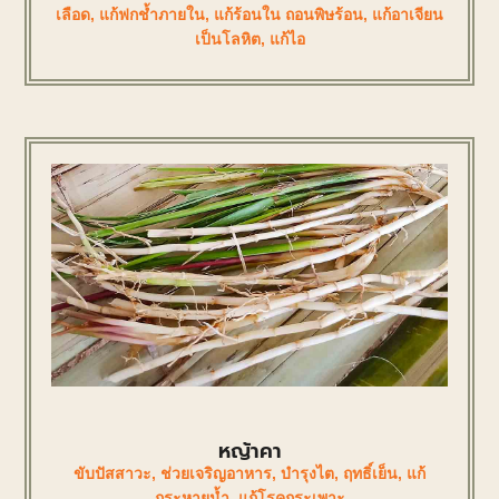
เลือด
,
แก้ฟกช้ำภายใน
,
แก้ร้อนใน ถอนพิษร้อน
,
แก้อาเจียน
เป็นโลหิต
,
แก้ไอ
หญ้าคา
ขับปัสสาวะ
,
ช่วยเจริญอาหาร
,
บำรุงไต
,
ฤทธิ์เย็น
,
แก้
กระหายน้ำ
,
แก้โรคกระเพาะ