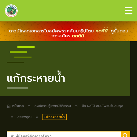
ดาวน์โหลดเอกสารใบสมัคพรรคสัมมาธิปไตย
กดที่นี่
ดูขั้นตอน
การสมัคร
กดที่นี่
แก้กระหายน้ำ
หน้าแรก
องค์ความรู้แพทย์วิถีธรรม
ผัก ผลไม้ สมุนไพรปรับสมดุล
9
9

สรรพคุณ
แก้กระหายน้ำ
9
9