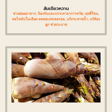
ส้มเขียวหวาน
ช่วยย่อยอาหาร
,
ป้องกันและบรรเทาอาการหวัด
,
ฤทธิ์ร้อน
,
ลดไขมันในเลือด ลดคอเลสเตอรอล
,
แก้กระหายน้ำ
,
แก้ท้อง
ผูก ช่วยระบาย