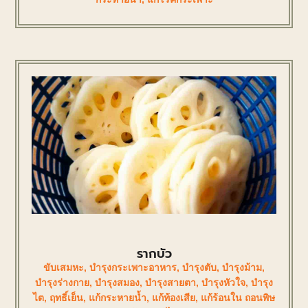
รากบัว
ขับเสมหะ
,
บำรุงกระเพาะอาหาร
,
บำรุงตับ
,
บำรุงม้าม
,
บำรุงร่างกาย
,
บำรุงสมอง
,
บำรุงสายตา
,
บำรุงหัวใจ
,
บำรุง
ไต
,
ฤทธิ์เย็น
,
แก้กระหายน้ำ
,
แก้ท้องเสีย
,
แก้ร้อนใน ถอนพิษ