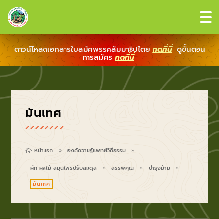
ดาวน์โหลดเอกสารใบสมัคพรรคสัมมาธิปไตย
กดที่นี่
ดูขั้นตอน
การสมัคร
กดที่นี่
มันเทศ
หน้าแรก
องค์ความรู้แพทย์วิถีธรรม

9
9
ผัก ผลไม้ สมุนไพรปรับสมดุล
สรรพคุณ
บำรุงม้าม
9
9
9
มันเทศ