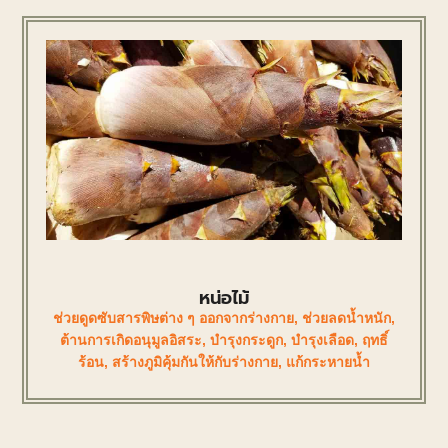
หน่อไม้
ช่วยดูดซับสารพิษต่าง ๆ ออกจากร่างกาย
,
ช่วยลดน้ำหนัก
,
ต้านการเกิดอนุมูลอิสระ
,
บำรุงกระดูก
,
บำรุงเลือด
,
ฤทธิ์
ร้อน
,
สร้างภูมิคุ้มกันให้กับร่างกาย
,
แก้กระหายน้ำ