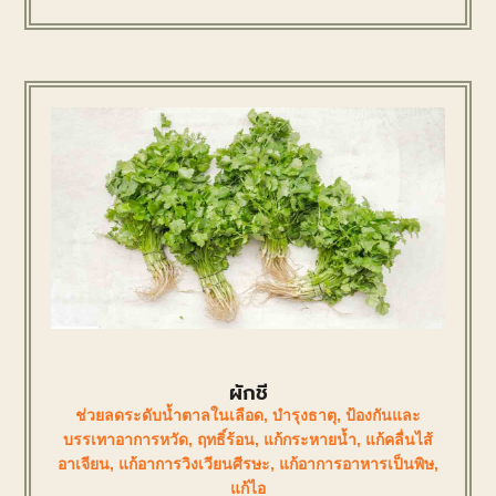
ผักชี
ช่วยลดระดับน้ำตาลในเลือด
,
บำรุงธาตุ
,
ป้องกันและ
บรรเทาอาการหวัด
,
ฤทธิ์ร้อน
,
แก้กระหายน้ำ
,
แก้คลื่นไส้
อาเจียน
,
แก้อาการวิงเวียนศีรษะ
,
แก้อาการอาหารเป็นพิษ
,
แก้ไอ