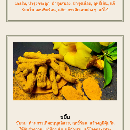
มะเร็ง
,
บำรุงกระดูก
,
บำรุงสมอง
,
บำรุงเลือด
,
ฤทธิ์เย็น
,
แก้
ร้อนใน ถอนพิษร้อน
,
แก้อาการอักเสบต่าง ๆ
,
แก้ไข้
ขมิ้น
ขับลม
,
ต้านการเกิดอนุมูลอิสระ
,
ฤทธิ์ร้อน
,
สร้างภูมิคุ้มกัน
ให้กับร่างกาย
,
แก้ท้องเสีย
,
แก้อักเสบ
,
แก้โรคกระเพาะ