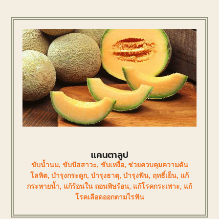
แคนตาลูป
ขับน้ำนม
,
ขับปัสสาวะ
,
ขับเหงื่อ
,
ช่วยควบคุมความดัน
โลหิต
,
บำรุงกระดูก
,
บำรุงธาตุ
,
บำรุงฟัน
,
ฤทธิ์เย็น
,
แก้
กระหายน้ำ
,
แก้ร้อนใน ถอนพิษร้อน
,
แก้โรคกระเพาะ
,
แก้
โรคเลือดออกตามไรฟัน