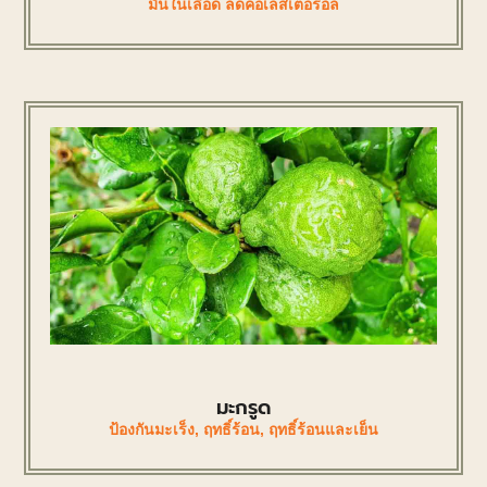
มันในเลือด ลดคอเลสเตอรอล
มะกรูด
ป้องกันมะเร็ง
,
ฤทธิ์ร้อน
,
ฤทธิ์ร้อนและเย็น