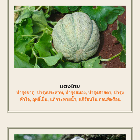
แตงไทย
บำรุงธาตุ
,
บำรุงประสาท
,
บำรุงสมอง
,
บำรุงสายตา
,
บำรุง
หัวใจ
,
ฤทธิ์เย็น
,
แก้กระหายน้ำ
,
แก้ร้อนใน ถอนพิษร้อน