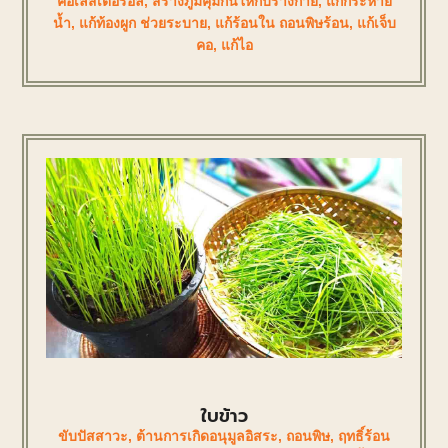
คอเลสเตอรอล
,
สร้างภูมิคุ้มกันให้กับร่างกาย
,
แก้กระหาย
น้ำ
,
แก้ท้องผูก ช่วยระบาย
,
แก้ร้อนใน ถอนพิษร้อน
,
แก้เจ็บ
คอ
,
แก้ไอ
ใบข้าว
ขับปัสสาวะ
,
ต้านการเกิดอนุมูลอิสระ
,
ถอนพิษ
,
ฤทธิ์ร้อน