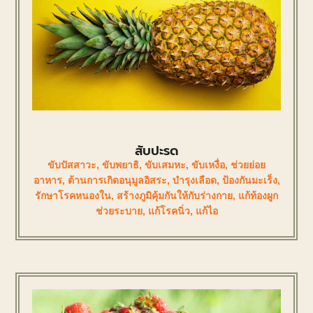
สับปะรด
ขับปัสสาวะ
,
ขับพยาธิ
,
ขับเสมหะ
,
ขับเหงื่อ
,
ช่วยย่อย
อาหาร
,
ต้านการเกิดอนุมูลอิสระ
,
บำรุงเลือด
,
ป้องกันมะเร็ง
,
รักษาโรคหนองใน
,
สร้างภูมิคุ้มกันให้กับร่างกาย
,
แก้ท้องผูก
ช่วยระบาย
,
แก้โรคนิ่ว
,
แก้ไอ