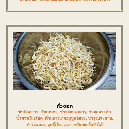
ถั่วงอก
ขับปัสสาวะ
,
ขับเสมหะ
,
ช่วยย่อยอาหาร
,
ช่วยลดระดับ
น้ำตาลในเลือด
,
ต้านการเกิดอนุมูลอิสระ
,
บำรุงประสาท
,
บำรุงสมอง
,
ฤทธิ์เย็น
,
ลดการเกิดมะเร็งลำไส้