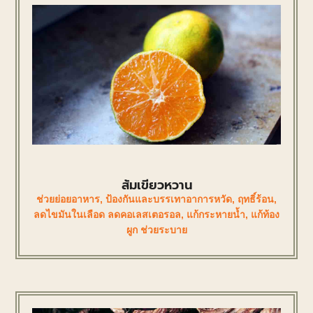
ส้มเขียวหวาน
ช่วยย่อยอาหาร
,
ป้องกันและบรรเทาอาการหวัด
,
ฤทธิ์ร้อน
,
ลดไขมันในเลือด ลดคอเลสเตอรอล
,
แก้กระหายน้ำ
,
แก้ท้อง
ผูก ช่วยระบาย