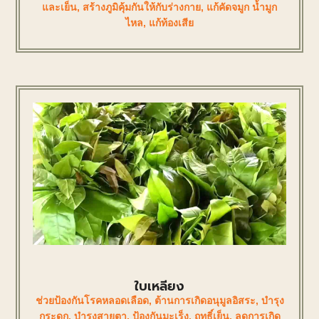
และเย็น
,
สร้างภูมิคุ้มกันให้กับร่างกาย
,
แก้คัดจมูก น้ำมูก
ไหล
,
แก้ท้องเสีย
ใบเหลียง
ช่วยป้องกันโรคหลอดเลือด
,
ต้านการเกิดอนุมูลอิสระ
,
บำรุง
กระดูก
,
บำรุงสายตา
,
ป้องกันมะเร็ง
,
ฤทธิ์เย็น
,
ลดการเกิด