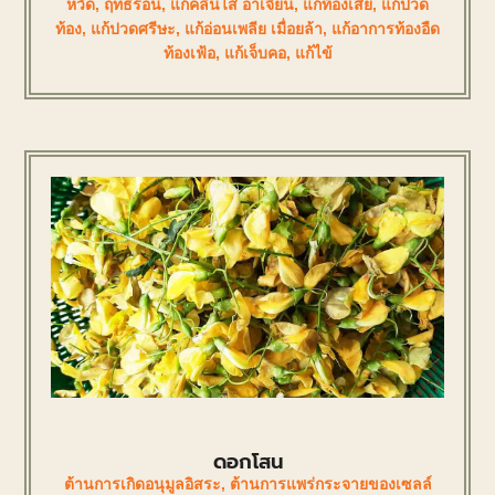
หวัด
,
ฤทธิ์ร้อน
,
แก้คลื่นไส้ อาเจียน
,
แก้ท้องเสีย
,
แก้ปวด
ท้อง
,
แก้ปวดศรีษะ
,
แก้อ่อนเพลีย เมื่อยล้า
,
แก้อาการท้องอืด
ท้องเฟ้อ
,
แก้เจ็บคอ
,
แก้ไข้
ดอกโสน
ต้านการเกิดอนุมูลอิสระ
,
ต้านการแพร่กระจายของเซลล์