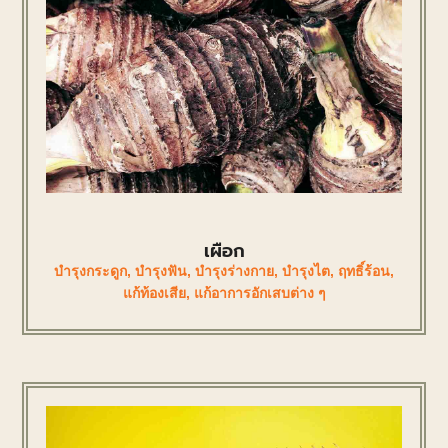
เผือก
บำรุงกระดูก
,
บำรุงฟัน
,
บำรุงร่างกาย
,
บำรุงไต
,
ฤทธิ์ร้อน
,
แก้ท้องเสีย
,
แก้อาการอักเสบต่าง ๆ