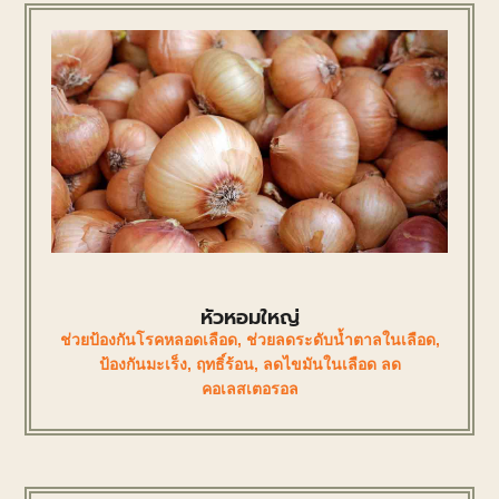
หัวหอมใหญ่
ช่วยป้องกันโรคหลอดเลือด
,
ช่วยลดระดับน้ำตาลในเลือด
,
ป้องกันมะเร็ง
,
ฤทธิ์ร้อน
,
ลดไขมันในเลือด ลด
คอเลสเตอรอล