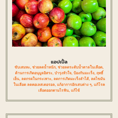
แอปเปิ้ล
ขับเสมหะ
,
ช่วยลดน้ำหนัก
,
ช่วยลดระดับน้ำตาลในเลือด
,
ต้านการเกิดอนุมูลอิสระ
,
บำรุงหัวใจ
,
ป้องกันมะเร็ง
,
ฤทธิ์
เย็น
,
ลดกรดในกระเพาะ
,
ลดการเกิดมะเร็งลำไส้
,
ลดไขมัน
ในเลือด ลดคอเลสเตอรอล
,
แก้อาการอักเสบต่าง ๆ
,
แก้โรค
เลือดออกตามไรฟัน
,
แก้ไข้