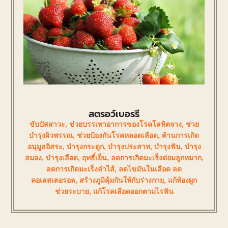
สตรอว์เบอรรี
ขับปัสสาวะ
,
ช่วยบรรเทาอาการของโรคโลหิตจาง
,
ช่วย
บำรุงผิวพรรณ
,
ช่วยป้องกันโรคหลอดเลือด
,
ต้านการเกิด
อนุมูลอิสระ
,
บำรุงกระดูก
,
บำรุงประสาท
,
บำรุงฟัน
,
บำรุง
สมอง
,
บำรุงเลือด
,
ฤทธิ์เย็น
,
ลดการเกิดมะเร็งต่อมลูกหมาก
,
ลดการเกิดมะเร็งลำไส้
,
ลดไขมันในเลือด ลด
คอเลสเตอรอล
,
สร้างภูมิคุ้มกันให้กับร่างกาย
,
แก้ท้องผูก
ช่วยระบาย
,
แก้โรคเลือดออกตามไรฟัน