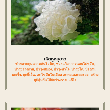
เห็ดหูหนูขาว
ช่วยควบคุมความดันโลหิต
,
ช่วยแก้อาการนอนไม่หลับ
,
บำรุงร่างกาย
,
บำรุงสมอง
,
บำรุงหัวใจ
,
บำรุงไต
,
ป้องกัน
มะเร็ง
,
ฤทธิ์เย็น
,
ลดไขมันในเลือด ลดคอเลสเตอรอล
,
สร้าง
ภูมิคุ้มกันให้กับร่างกาย
,
แก้ไอ