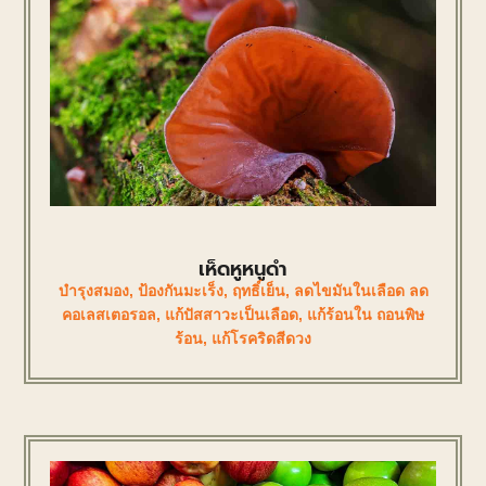
เห็ดหูหนูดำ
บำรุงสมอง
,
ป้องกันมะเร็ง
,
ฤทธิ์เย็น
,
ลดไขมันในเลือด ลด
คอเลสเตอรอล
,
แก้ปัสสาวะเป็นเลือด
,
แก้ร้อนใน ถอนพิษ
ร้อน
,
แก้โรคริดสีดวง