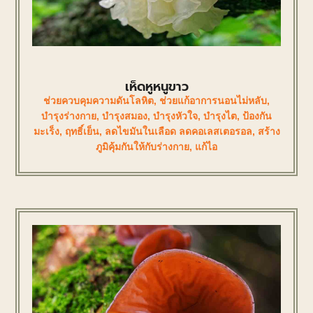
เห็ดหูหนูขาว
ช่วยควบคุมความดันโลหิต
,
ช่วยแก้อาการนอนไม่หลับ
,
บำรุงร่างกาย
,
บำรุงสมอง
,
บำรุงหัวใจ
,
บำรุงไต
,
ป้องกัน
มะเร็ง
,
ฤทธิ์เย็น
,
ลดไขมันในเลือด ลดคอเลสเตอรอล
,
สร้าง
ภูมิคุ้มกันให้กับร่างกาย
,
แก้ไอ