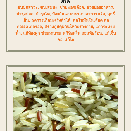
สาลี่
ขับปัสสาวะ
,
ขับเสมหะ
,
ช่วยฟอกเลือด
,
ช่วยย่อยอาหาร
,
บำรุงปอด
,
บำรุงไต
,
ป้องกันและบรรเทาอาการหวัด
,
ฤทธิ์
เย็น
,
ลดการเกิดมะเร็งลำไส้
,
ลดไขมันในเลือด ลด
คอเลสเตอรอล
,
สร้างภูมิคุ้มกันให้กับร่างกาย
,
แก้กระหาย
น้ำ
,
แก้ท้องผูก ช่วยระบาย
,
แก้ร้อนใน ถอนพิษร้อน
,
แก้เจ็บ
คอ
,
แก้ไอ