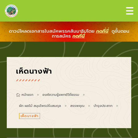
ดาวน์โหลดเอกสารใบสมัคพรรคสัมมาธิปไตย
กดที่นี่
ดูขั้นตอน
การสมัคร
กดที่นี่
เห็ดนางฟ้า
หน้าแรก
องค์ความรู้แพทย์วิถีธรรม

9
9
ผัก ผลไม้ สมุนไพรปรับสมดุล
สรรพคุณ
บำรุงประสาท
9
9
9
เห็ดนางฟ้า