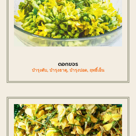
ดอกขจร
บำรุงตับ
,
บำรุงธาตุ
,
บำรุงปอด
,
ฤทธิ์เย็น