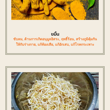
ขมิ้น
ขับลม
,
ต้านการเกิดอนุมูลอิสระ
,
ฤทธิ์ร้อน
,
สร้างภูมิคุ้มกัน
ให้กับร่างกาย
,
แก้ท้องเสีย
,
แก้อักเสบ
,
แก้โรคกระเพาะ