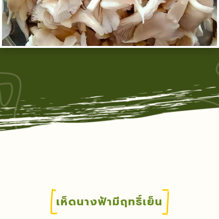
เห็ดนางฟ้ามีฤทธิ์เย็น