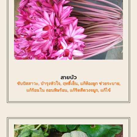
สายบัว
ขับปัสสาวะ
,
บำรุงหัวใจ
,
ฤทธิ์เย็น
,
แก้ท้องผูก ช่วยระบาย
,
แก้ร้อนใน ถอนพิษร้อน
,
แก้ริดสีดวงจมูก
,
แก้ไข้