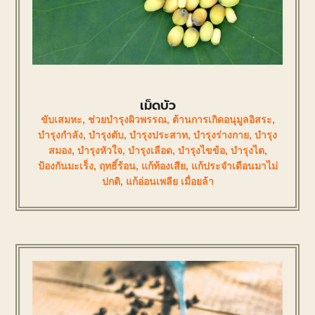
เม็ดบัว
ขับเสมหะ
,
ช่วยบำรุงผิวพรรณ
,
ต้านการเกิดอนุมูลอิสระ
,
บำรุงกำลัง
,
บำรุงตับ
,
บำรุงประสาท
,
บำรุงร่างกาย
,
บำรุง
สมอง
,
บำรุงหัวใจ
,
บำรุงเลือด
,
บำรุงไขข้อ
,
บำรุงไต
,
ป้องกันมะเร็ง
,
ฤทธิ์ร้อน
,
แก้ท้องเสีย
,
แก้ประจำเดือนมาไม่
ปกติ
,
แก้อ่อนเพลีย เมื่อยล้า