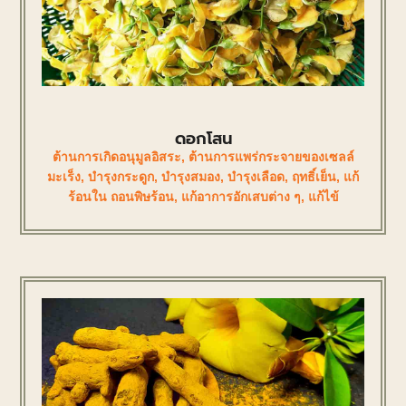
ดอกโสน
ต้านการเกิดอนุมูลอิสระ
,
ต้านการแพร่กระจายของเซลล์
มะเร็ง
,
บำรุงกระดูก
,
บำรุงสมอง
,
บำรุงเลือด
,
ฤทธิ์เย็น
,
แก้
ร้อนใน ถอนพิษร้อน
,
แก้อาการอักเสบต่าง ๆ
,
แก้ไข้