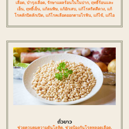
เลือด
,
บำรุงเลือด
,
รักษาแผลร้อนในในปาก
,
ฤทธิ์ร้อนและ
เย็น
,
ฤทธิ์เย็น
,
แก้ลมพิษ
,
แก้อักเสบ
,
แก้โรคริดสีดวง
,
แก้
โรคลักปิดลักเปิด
,
แก้โรคเลือดออกตามไรฟัน
,
แก้ไข้
,
แก้ไอ
ถั่วขาว
ช่วยควบคุมความดันโลหิต
,
ช่วยป้องกันโรคหลอดเลือด
,