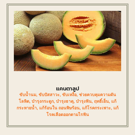
แคนตาลูป
ขับน้ำนม
,
ขับปัสสาวะ
,
ขับเหงื่อ
,
ช่วยควบคุมความดัน
โลหิต
,
บำรุงกระดูก
,
บำรุงธาตุ
,
บำรุงฟัน
,
ฤทธิ์เย็น
,
แก้
กระหายน้ำ
,
แก้ร้อนใน ถอนพิษร้อน
,
แก้โรคกระเพาะ
,
แก้
โรคเลือดออกตามไรฟัน