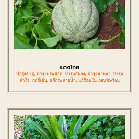
แตงไทย
บำรุงธาตุ
,
บำรุงประสาท
,
บำรุงสมอง
,
บำรุงสายตา
,
บำรุง
หัวใจ
,
ฤทธิ์เย็น
,
แก้กระหายน้ำ
,
แก้ร้อนใน ถอนพิษร้อน