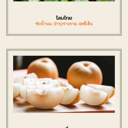
โสมไทย
ขับน้ำนม
,
บำรุงร่างกาย
,
ฤทธิ์เย็น