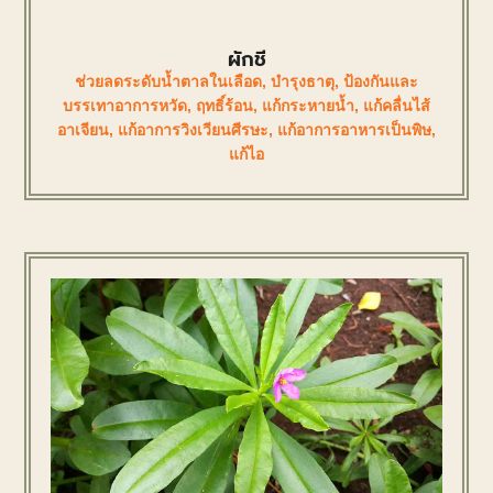
ผักชี
ช่วยลดระดับน้ำตาลในเลือด
,
บำรุงธาตุ
,
ป้องกันและ
บรรเทาอาการหวัด
,
ฤทธิ์ร้อน
,
แก้กระหายน้ำ
,
แก้คลื่นไส้
อาเจียน
,
แก้อาการวิงเวียนศีรษะ
,
แก้อาการอาหารเป็นพิษ
,
แก้ไอ