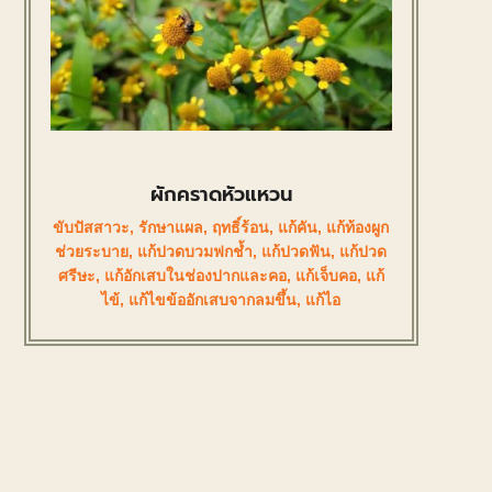
ผักคราดหัวแหวน
ขับปัสสาวะ
,
รักษาแผล
,
ฤทธิ์ร้อน
,
แก้คัน
,
แก้ท้องผูก
ช่วยระบาย
,
แก้ปวดบวมฟกช้ำ
,
แก้ปวดฟัน
,
แก้ปวด
ศรีษะ
,
แก้อักเสบในช่องปากและคอ
,
แก้เจ็บคอ
,
แก้
ไข้
,
แก้ไขข้ออักเสบจากลมขึ้น
,
แก้ไอ