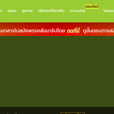
ออนไลน์
รา
ธรรมะ
สุขภาพ
กสิกรรมไร้สารพิษ
ตารางค่าย
โรคแล
เอกสารใบสมัคพรรคสัมมาธิปไตย
กดที่นี่
ดูขั้นตอนการส