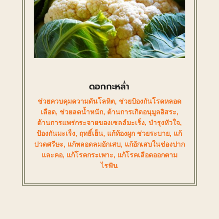
ดอกกะหล่ำ
ช่วยควบคุมความดันโลหิต
,
ช่วยป้องกันโรคหลอด
เลือด
,
ช่วยลดน้ำหนัก
,
ต้านการเกิดอนุมูลอิสระ
,
ต้านการแพร่กระจายของเซลล์มะเร็ง
,
บำรุงหัวใจ
,
ป้องกันมะเร็ง
,
ฤทธิ์เย็น
,
แก้ท้องผูก ช่วยระบาย
,
แก้
ปวดศรีษะ
,
แก้หลอดลมอักเสบ
,
แก้อักเสบในช่องปาก
และคอ
,
แก้โรคกระเพาะ
,
แก้โรคเลือดออกตาม
ไรฟัน