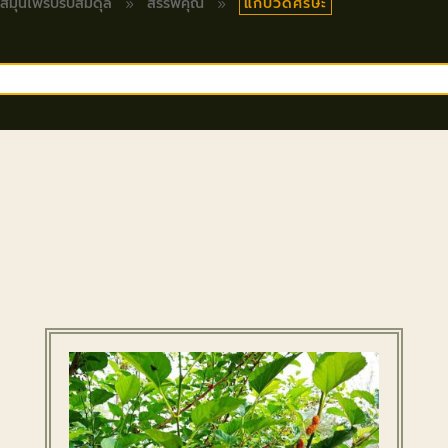
แก้ปวดศรีษะ
 สมุนไพรปรับสมดุล
สรรพคุณ
9
9