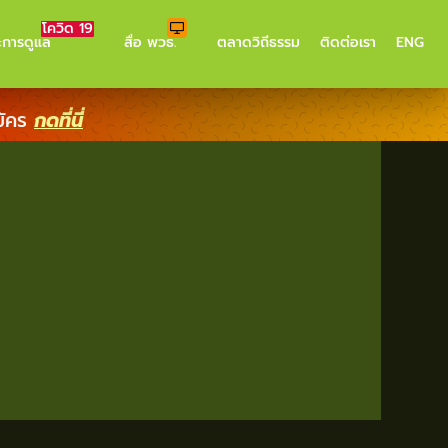
โควิด 19
ะการดูแล
สื่อ พวธ.
ตลาดวิถีธรรม
ติดต่อเรา
ENG
มัคร
กดที่นี่