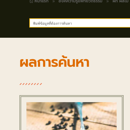
หน้าแรก
องค์ความรู้แพทย์วิถีธรรม
ผัก ผลไม้
9
9

ผลการค้นหา