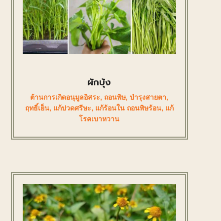
ผักบุ้ง
ต้านการเกิดอนุมูลอิสระ
,
ถอนพิษ
,
บำรุงสายตา
,
ฤทธิ์เย็น
,
แก้ปวดศรีษะ
,
แก้ร้อนใน ถอนพิษร้อน
,
แก้
โรคเบาหวาน