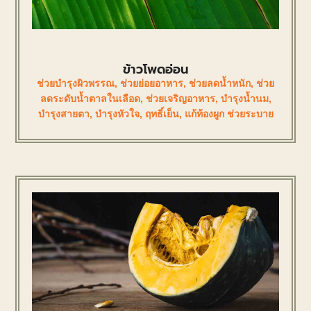
ข้าวโพดอ่อน
ช่วยบำรุงผิวพรรณ
,
ช่วยย่อยอาหาร
,
ช่วยลดน้ำหนัก
,
ช่วย
ลดระดับน้ำตาลในเลือด
,
ช่วยเจริญอาหาร
,
บำรุงน้ำนม
,
บำรุงสายตา
,
บำรุงหัวใจ
,
ฤทธิ์เย็น
,
แก้ท้องผูก ช่วยระบาย