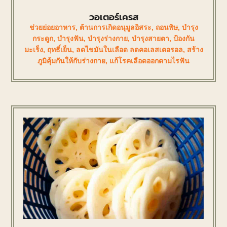
วอเตอร์เครส
ช่วยย่อยอาหาร
,
ต้านการเกิดอนุมูลอิสระ
,
ถอนพิษ
,
บำรุง
กระดูก
,
บำรุงฟัน
,
บำรุงร่างกาย
,
บำรุงสายตา
,
ป้องกัน
มะเร็ง
,
ฤทธิ์เย็น
,
ลดไขมันในเลือด ลดคอเลสเตอรอล
,
สร้าง
ภูมิคุ้มกันให้กับร่างกาย
,
แก้โรคเลือดออกตามไรฟัน