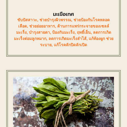
มะเขือเทศ
ขับปัสสาวะ
,
ช่วยบำรุงผิวพรรณ
,
ช่วยป้องกันโรคหลอด
เลือด
,
ช่วยย่อยอาหาร
,
ต้านการแพร่กระจายของเซลล์
มะเร็ง
,
บำรุงสายตา
,
ป้องกันมะเร็ง
,
ฤทธิ์เย็น
,
ลดการเกิด
มะเร็งต่อมลูกหมาก
,
ลดการเกิดมะเร็งลำไส้
,
แก้ท้องผูก ช่วย
ระบาย
,
แก้โรคลักปิดลักเปิด