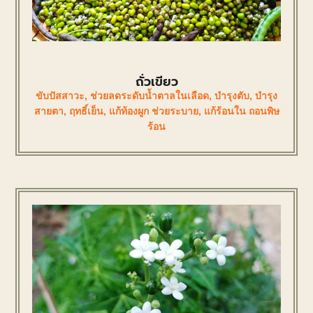
ถั่วเขียว
ขับปัสสาวะ
,
ช่วยลดระดับน้ำตาลในเลือด
,
บำรุงตับ
,
บำรุง
สายตา
,
ฤทธิ์เย็น
,
แก้ท้องผูก ช่วยระบาย
,
แก้ร้อนใน ถอนพิษ
ร้อน