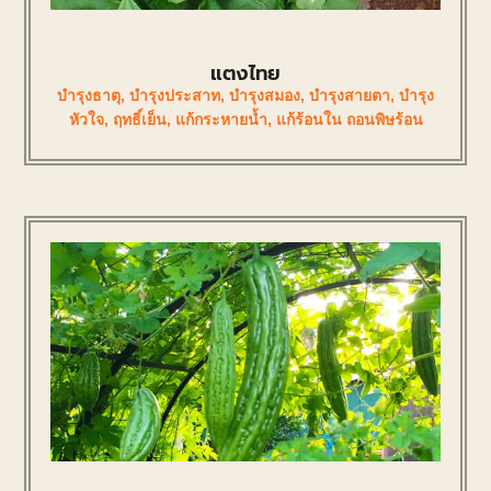
แตงไทย
บำรุงธาตุ
,
บำรุงประสาท
,
บำรุงสมอง
,
บำรุงสายตา
,
บำรุง
หัวใจ
,
ฤทธิ์เย็น
,
แก้กระหายน้ำ
,
แก้ร้อนใน ถอนพิษร้อน