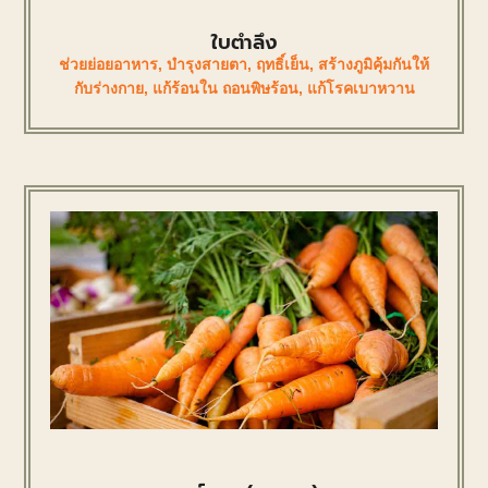
ใบตำลึง
ช่วยย่อยอาหาร
,
บำรุงสายตา
,
ฤทธิ์เย็น
,
สร้างภูมิคุ้มกันให้
กับร่างกาย
,
แก้ร้อนใน ถอนพิษร้อน
,
แก้โรคเบาหวาน