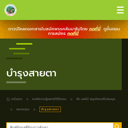
ดาวน์โหลดเอกสารใบสมัคพรรคสัมมาธิปไตย
กดที่นี่
ดูขั้นตอน
การสมัคร
กดที่นี่
บำรุงสายตา
หน้าแรก
องค์ความรู้แพทย์วิถีธรรม
ผัก ผลไม้ สมุนไพรปรับสมดุล
9
9

สรรพคุณ
บำรุงสายตา
9
9