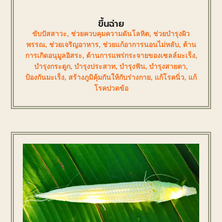
ขึ้นฉ่าย
ขับปัสสาวะ
,
ช่วยควบคุมความดันโลหิต
,
ช่วยบำรุงผิว
พรรณ
,
ช่วยเจริญอาหาร
,
ช่วยแก้อาการนอนไม่หลับ
,
ต้าน
การเกิดอนุมูลอิสระ
,
ต้านการแพร่กระจายของเซลล์มะเร็ง
,
บำรุงกระดูก
,
บำรุงประสาท
,
บำรุงฟัน
,
บำรุงสายตา
,
ป้องกันมะเร็ง
,
สร้างภูมิคุ้มกันให้กับร่างกาย
,
แก้โรคนิ่ว
,
แก้
โรคปวดข้อ