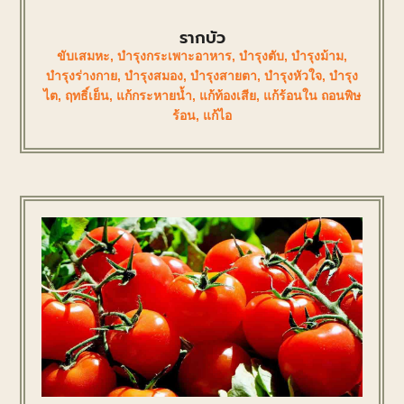
รากบัว
ขับเสมหะ
,
บำรุงกระเพาะอาหาร
,
บำรุงตับ
,
บำรุงม้าม
,
บำรุงร่างกาย
,
บำรุงสมอง
,
บำรุงสายตา
,
บำรุงหัวใจ
,
บำรุง
ไต
,
ฤทธิ์เย็น
,
แก้กระหายน้ำ
,
แก้ท้องเสีย
,
แก้ร้อนใน ถอนพิษ
ร้อน
,
แก้ไอ