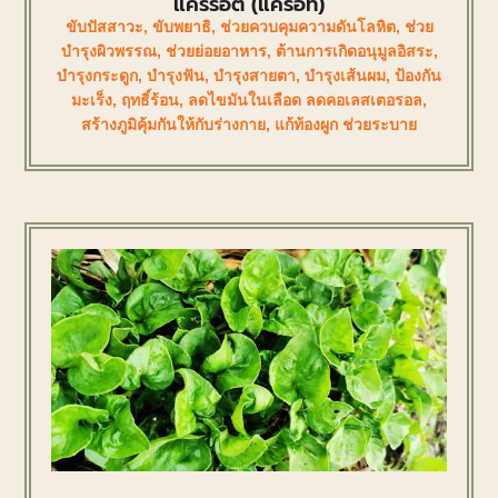
แคร์รอต (แครอท)
ขับปัสสาวะ
,
ขับพยาธิ
,
ช่วยควบคุมความดันโลหิต
,
ช่วย
บำรุงผิวพรรณ
,
ช่วยย่อยอาหาร
,
ต้านการเกิดอนุมูลอิสระ
,
บำรุงกระดูก
,
บำรุงฟัน
,
บำรุงสายตา
,
บำรุงเส้นผม
,
ป้องกัน
มะเร็ง
,
ฤทธิ์ร้อน
,
ลดไขมันในเลือด ลดคอเลสเตอรอล
,
สร้างภูมิคุ้มกันให้กับร่างกาย
,
แก้ท้องผูก ช่วยระบาย