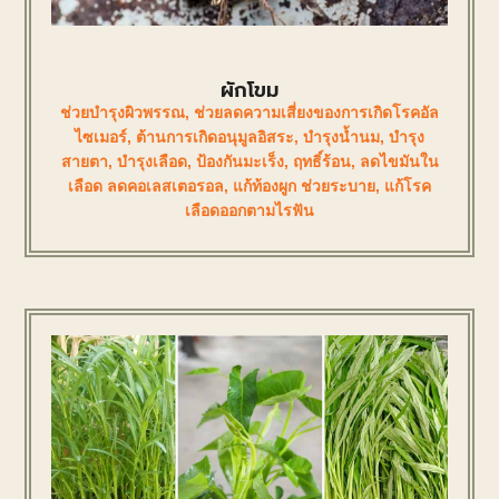
ผักโขม
ช่วยบำรุงผิวพรรณ
,
ช่วยลดความเสี่ยงของการเกิดโรคอัล
ไซเมอร์
,
ต้านการเกิดอนุมูลอิสระ
,
บำรุงน้ำนม
,
บำรุง
สายตา
,
บำรุงเลือด
,
ป้องกันมะเร็ง
,
ฤทธิ์ร้อน
,
ลดไขมันใน
เลือด ลดคอเลสเตอรอล
,
แก้ท้องผูก ช่วยระบาย
,
แก้โรค
เลือดออกตามไรฟัน