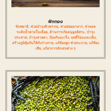
ฟักทอง
ขับพยาธิ
,
ช่วยบำรุงผิวพรรณ
,
ช่วยย่อยอาหาร
,
ช่วยลด
ระดับน้ำตาลในเลือด
,
ต้านการเกิดอนุมูลอิสระ
,
บำรุง
ประสาท
,
บำรุงสายตา
,
ป้องกันมะเร็ง
,
ฤทธิ์ร้อนและเย็น
,
สร้างภูมิคุ้มกันให้กับร่างกาย
,
แก้ท้องผูก ช่วยระบาย
,
แก้ท้อง
เสีย
,
แก้อาการอักเสบต่าง ๆ