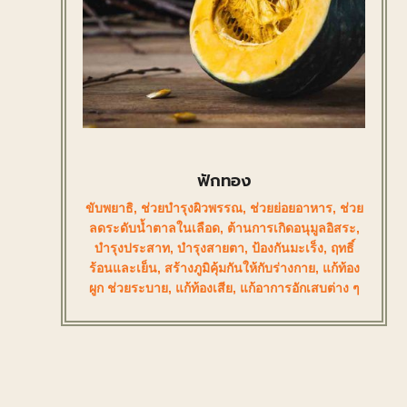
ฟักทอง
ขับพยาธิ
,
ช่วยบำรุงผิวพรรณ
,
ช่วยย่อยอาหาร
,
ช่วย
ลดระดับน้ำตาลในเลือด
,
ต้านการเกิดอนุมูลอิสระ
,
บำรุงประสาท
,
บำรุงสายตา
,
ป้องกันมะเร็ง
,
ฤทธิ์
ร้อนและเย็น
,
สร้างภูมิคุ้มกันให้กับร่างกาย
,
แก้ท้อง
ผูก ช่วยระบาย
,
แก้ท้องเสีย
,
แก้อาการอักเสบต่าง ๆ