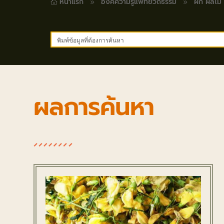
หน้าแรก
องค์ความรู้แพทย์วิถีธรรม
ผัก ผลไม้
9
9

ผลการค้นหา