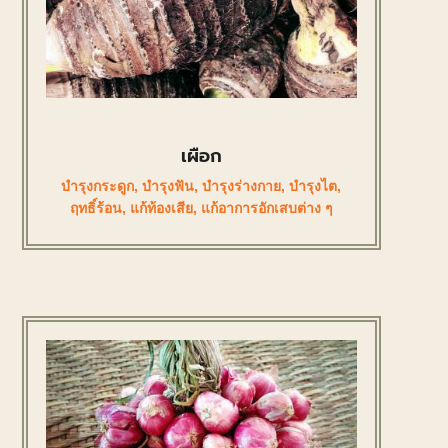
เผือก
บำรุงกระดูก
,
บำรุงฟัน
,
บำรุงร่างกาย
,
บำรุงไต
,
ฤทธิ์ร้อน
,
แก้ท้องเสีย
,
แก้อาการอักเสบต่าง ๆ