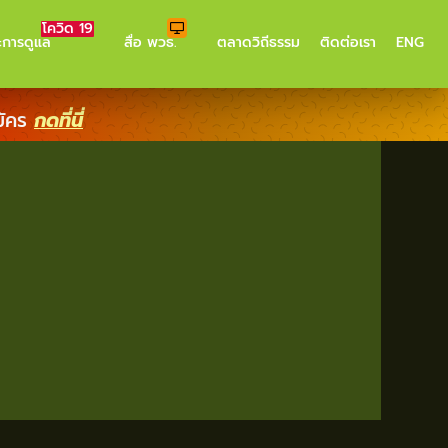
โควิด 19
ะการดูแล
สื่อ พวธ.
ตลาดวิถีธรรม
ติดต่อเรา
ENG
มัคร
กดที่นี่