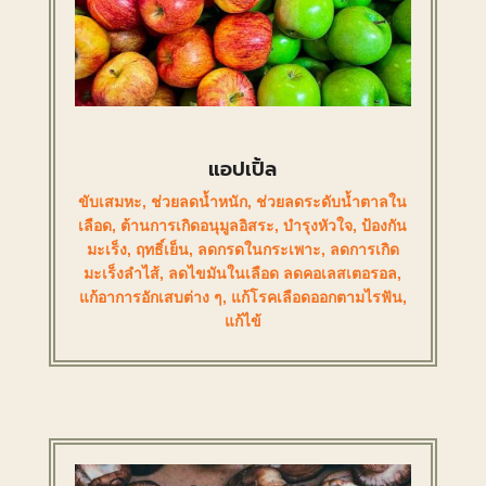
แอปเปิ้ล
ขับเสมหะ
,
ช่วยลดน้ำหนัก
,
ช่วยลดระดับน้ำตาลใน
เลือด
,
ต้านการเกิดอนุมูลอิสระ
,
บำรุงหัวใจ
,
ป้องกัน
มะเร็ง
,
ฤทธิ์เย็น
,
ลดกรดในกระเพาะ
,
ลดการเกิด
มะเร็งลำไส้
,
ลดไขมันในเลือด ลดคอเลสเตอรอล
,
แก้อาการอักเสบต่าง ๆ
,
แก้โรคเลือดออกตามไรฟัน
,
แก้ไข้