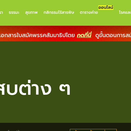
ออนไลน์
รา
ธรรมะ
สุขภาพ
กสิกรรมไร้สารพิษ
ตารางค่าย
โรคแล
เอกสารใบสมัคพรรคสัมมาธิปไตย
กดที่นี่
ดูขั้นตอนการส
สบต่าง ๆ