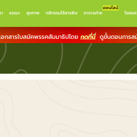
ออนไลน์
รา
ธรรมะ
สุขภาพ
กสิกรรมไร้สารพิษ
ตารางค่าย
โรคแล
เอกสารใบสมัคพรรคสัมมาธิปไตย
กดที่นี่
ดูขั้นตอนการส