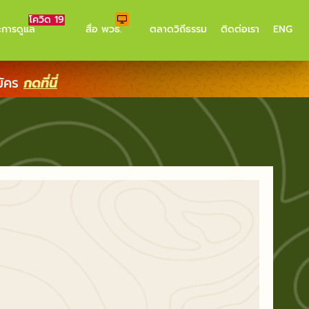
โควิด 19
ะการดูแล
สื่อ พวธ.
ตลาดวิถีธรรม
ติดต่อเรา
ENG
มัคร
กดที่นี่