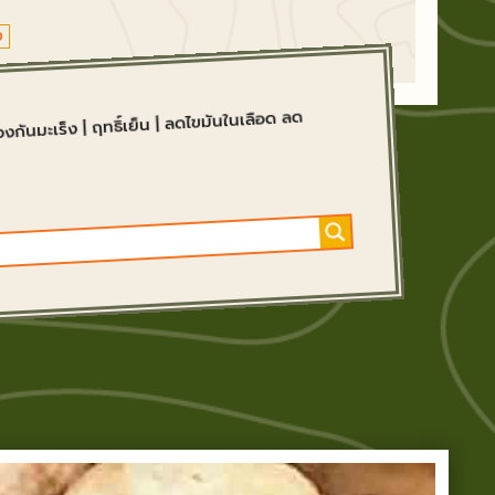
ง
ลดไขมันในเลือด ลด
|
ฤทธิ์เย็น
|
องกันมะเร็ง