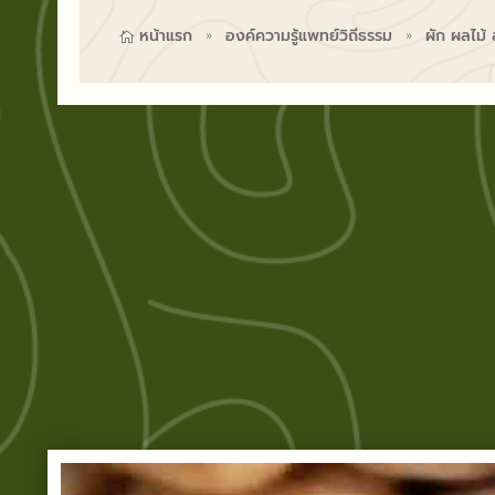
หน้าแรก
องค์ความรู้แพทย์วิถีธรรม
ผัก ผลไม้

9
9