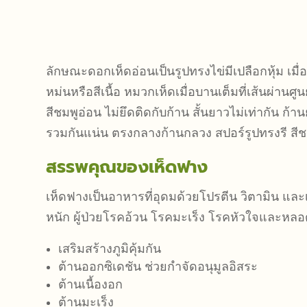
ลักษณะดอกเห็ดอ่อนเป็นรูปทรงไข่มีเปลือกหุ้ม เมื่
หม่นหรือสีเนื้อ หมวกเห็ดเมื่อบานเต็มที่เส้นผ่า
สีชมพูอ่อน ไม่ยึดติดกับก้าน สั้นยาวไม่เท่ากัน ก
รวมกันแน่น ตรงกลางก้านกลวง สปอร์รูปทรงรี สี
สรรพคุณของเห็ดฟาง
เห็ดฟางเป็นอาหารที่อุดมด้วยโปรตีน วิตามิน และเ
หนัก ผู้ป่วยโรคอ้วน โรคมะเร็ง โรคหัวใจและหล
เสริมสร้างภูมิคุ้มกัน
ต้านออกซิเดชัน ช่วยกำจัดอนุมูลอิสระ
ต้านเนื้องอก
ต้านมะเร็ง