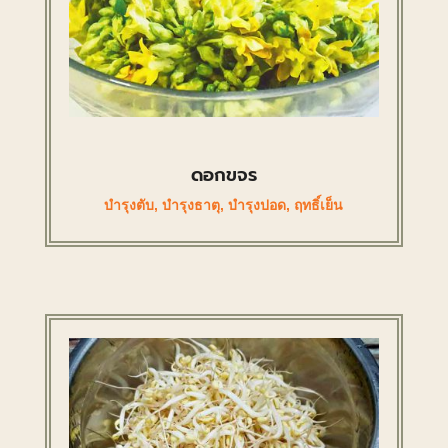
ดอกขจร
บำรุงตับ
,
บำรุงธาตุ
,
บำรุงปอด
,
ฤทธิ์เย็น