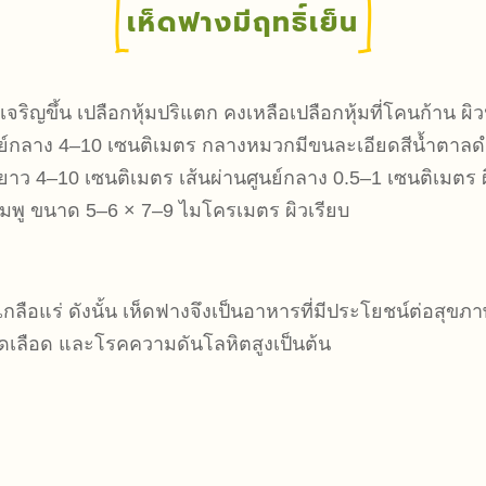
เห็ดฟางมีฤทธิ์เย็น
อเจริญขึ้น เปลือกหุ้มปริแตก คงเหลือเปลือกหุ้มที่โคนก้าน ผ
นศูนย์กลาง 4–10 เซนติเมตร กลางหมวกมีขนละเอียดสีน้ำตาลด
้านยาว 4–10 เซนติเมตร เส้นผ่านศูนย์กลาง 0.5–1 เซนติเมตร
ชมพู ขนาด 5–6 × 7–9 ไมโครเมตร ผิวเรียบ
กลือแร่ ดังนั้น เห็ดฟางจึงเป็นอาหารที่มีประโยชน์ต่อสุข
อดเลือด และโรคความดันโลหิตสูงเป็นต้น