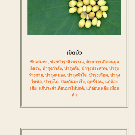
เม็ดบัว
ขับเสมหะ
,
ช่วยบำรุงผิวพรรณ
,
ต้านการเกิดอนุมูล
อิสระ
,
บำรุงกำลัง
,
บำรุงตับ
,
บำรุงประสาท
,
บำรุง
ร่างกาย
,
บำรุงสมอง
,
บำรุงหัวใจ
,
บำรุงเลือด
,
บำรุง
ไขข้อ
,
บำรุงไต
,
ป้องกันมะเร็ง
,
ฤทธิ์ร้อน
,
แก้ท้อง
เสีย
,
แก้ประจำเดือนมาไม่ปกติ
,
แก้อ่อนเพลีย เมื่อย
ล้า