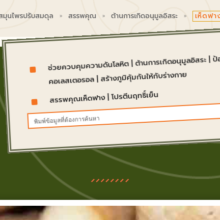
เห็ดฟา
 สมุนไพรปรับสมดุล
สรรพคุณ
ต้านการเกิดอนุมูลอิสระ
9
9
9
ป้
|
ต้านการเกิดอนุมูลอิสระ
|
ช่วยควบคุมความดันโลหิต
^
สร้างภูมิคุ้มกันให้กับร่างกาย
|
คอเลสเตอรอล
โปรตีนฤทธิ์เย็น
|
สรรพคุณเห็ดฟาง
^