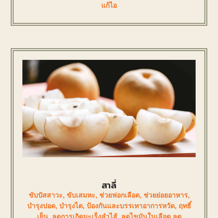
แก้ไอ
สาลี่
ขับปัสสาวะ
,
ขับเสมหะ
,
ช่วยฟอกเลือด
,
ช่วยย่อยอาหาร
,
บำรุงปอด
,
บำรุงไต
,
ป้องกันและบรรเทาอาการหวัด
,
ฤทธิ์
เย็น
,
ลดการเกิดมะเร็งลำไส้
,
ลดไขมันในเลือด ลด