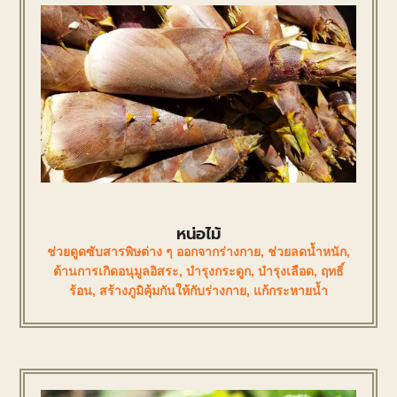
หน่อไม้
ช่วยดูดซับสารพิษต่าง ๆ ออกจากร่างกาย
,
ช่วยลดน้ำหนัก
,
ต้านการเกิดอนุมูลอิสระ
,
บำรุงกระดูก
,
บำรุงเลือด
,
ฤทธิ์
ร้อน
,
สร้างภูมิคุ้มกันให้กับร่างกาย
,
แก้กระหายน้ำ