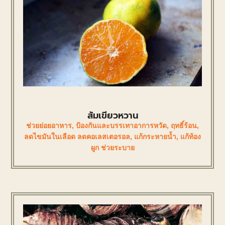
ส้มเขียวหวาน
ช่วยย่อยอาหาร
,
ป้องกันและบรรเทาอาการหวัด
,
ฤทธิ์ร้อน
,
ลดไขมันในเลือด ลดคอเลสเตอรอล
,
แก้กระหายน้ำ
,
แก้ท้อง
ผูก ช่วยระบาย