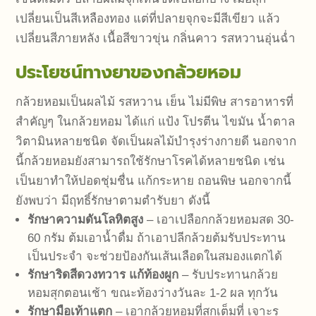
เปลี่ยนเป็นสีเหลืองทอง แต่ที่ปลายจุกจะมีสีเขียว แล้ว
เปลี่ยนสีภายหลัง เนื้อสีขาวขุ่น กลิ่นคาว รสหวานอุ่นฉ่ำ
ประโยชน์ทางยาของกล้วยหอม
กล้วยหอมเป็นผลไม้ รสหวาน เย็น ไม่มีพิษ สารอาหารที่
สำคัญๆ ในกล้วยหอม ได้แก่ แป้ง โปรตีน ไขมัน น้ำตาล
วิตามินหลายชนิด จัดเป็นผลไม้บำรุงร่างกายดี นอกจาก
นี้กล้วยหอมยังสามารถใช้รักษาโรคได้หลายชนิด เช่น
เป็นยาทำให้ปอดชุ่มชื่น แก้กระหาย ถอนพิษ นอกจากนี้
ยังพบว่า มีฤทธิ์รักษาตามตำรับยา ดังนี้
รักษาความดันโลหิตสูง
– เอาเปลือกกล้วยหอมสด 30-
60 กรัม ต้มเอาน้ำดื่ม ถ้าเอาปลีกล้วยต้มรับประทาน
เป็นประจำ จะช่วยป้องกันเส้นเลือดในสมองแตกได้
รักษาริดสีดวงทวาร แก้ท้องผูก
– รับประทานกล้วย
หอมสุกตอนเช้า ขณะท้องว่างวันละ 1-2 ผล ทุกวัน
รักษามือเท้าแตก
– เอากล้วยหอมที่สุกเต็มที่ เจาะรู