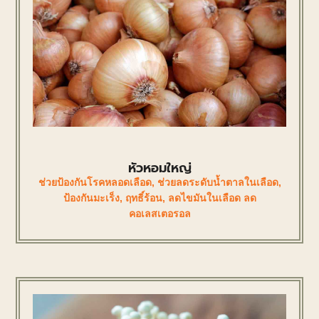
หัวหอมใหญ่
ช่วยป้องกันโรคหลอดเลือด
,
ช่วยลดระดับน้ำตาลในเลือด
,
ป้องกันมะเร็ง
,
ฤทธิ์ร้อน
,
ลดไขมันในเลือด ลด
คอเลสเตอรอล