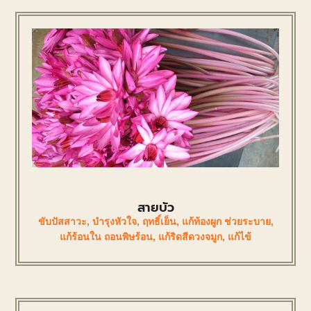
สายบัว
ขับปัสสาวะ
,
บำรุงหัวใจ
,
ฤทธิ์เย็น
,
แก้ท้องผูก ช่วยระบาย
,
แก้ร้อนใน ถอนพิษร้อน
,
แก้ริดสีดวงจมูก
,
แก้ไข้