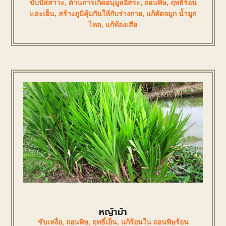
ขับปัสสาวะ
,
ต้านการเกิดอนุมูลอิสระ
,
ถอนพิษ
,
ฤทธิ์ร้อน
และเย็น
,
สร้างภูมิคุ้มกันให้กับร่างกาย
,
แก้คัดจมูก น้ำมูก
ไหล
,
แก้ท้องเสีย
หญ้าม้า
ขับเหงื่อ
,
ถอนพิษ
,
ฤทธิ์เย็น
,
แก้ร้อนใน ถอนพิษร้อน