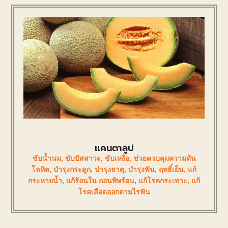
แคนตาลูป
ขับน้ำนม
,
ขับปัสสาวะ
,
ขับเหงื่อ
,
ช่วยควบคุมความดัน
โลหิต
,
บำรุงกระดูก
,
บำรุงธาตุ
,
บำรุงฟัน
,
ฤทธิ์เย็น
,
แก้
กระหายน้ำ
,
แก้ร้อนใน ถอนพิษร้อน
,
แก้โรคกระเพาะ
,
แก้
โรคเลือดออกตามไรฟัน