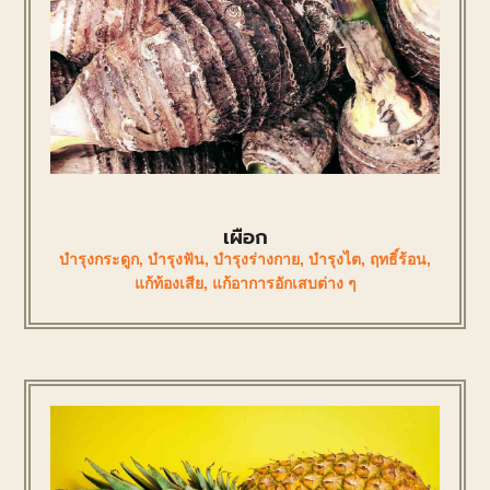
เผือก
บำรุงกระดูก
,
บำรุงฟัน
,
บำรุงร่างกาย
,
บำรุงไต
,
ฤทธิ์ร้อน
,
แก้ท้องเสีย
,
แก้อาการอักเสบต่าง ๆ