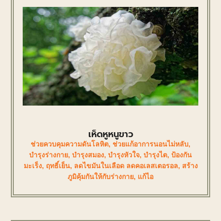
เห็ดหูหนูขาว
ช่วยควบคุมความดันโลหิต
,
ช่วยแก้อาการนอนไม่หลับ
,
บำรุงร่างกาย
,
บำรุงสมอง
,
บำรุงหัวใจ
,
บำรุงไต
,
ป้องกัน
มะเร็ง
,
ฤทธิ์เย็น
,
ลดไขมันในเลือด ลดคอเลสเตอรอล
,
สร้าง
ภูมิคุ้มกันให้กับร่างกาย
,
แก้ไอ