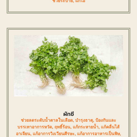
ช่วยระบาย
,
แก้ไอ
ผักชี
ช่วยลดระดับน้ำตาลในเลือด
,
บำรุงธาตุ
,
ป้องกันและ
บรรเทาอาการหวัด
,
ฤทธิ์ร้อน
,
แก้กระหายน้ำ
,
แก้คลื่นไส้
อาเจียน
,
แก้อาการวิงเวียนศีรษะ
,
แก้อาการอาหารเป็นพิษ
,