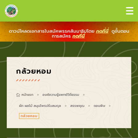
ดาวน์โหลดเอกสารใบสมัคพรรคสัมมาธิปไตย
กดที่นี่
ดูขั้นตอน
การสมัคร
กดที่นี่
กล้วยหอม
หน้าแรก
องค์ความรู้แพทย์วิถีธรรม

9
9
ผัก ผลไม้ สมุนไพรปรับสมดุล
สรรพคุณ
ถอนพิษ
9
9
9
กล้วยหอม