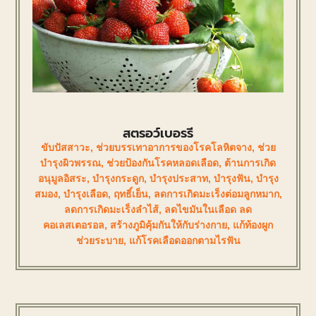
สตรอว์เบอรรี
ขับปัสสาวะ
,
ช่วยบรรเทาอาการของโรคโลหิตจาง
,
ช่วย
บำรุงผิวพรรณ
,
ช่วยป้องกันโรคหลอดเลือด
,
ต้านการเกิด
อนุมูลอิสระ
,
บำรุงกระดูก
,
บำรุงประสาท
,
บำรุงฟัน
,
บำรุง
สมอง
,
บำรุงเลือด
,
ฤทธิ์เย็น
,
ลดการเกิดมะเร็งต่อมลูกหมาก
,
ลดการเกิดมะเร็งลำไส้
,
ลดไขมันในเลือด ลด
คอเลสเตอรอล
,
สร้างภูมิคุ้มกันให้กับร่างกาย
,
แก้ท้องผูก
ช่วยระบาย
,
แก้โรคเลือดออกตามไรฟัน