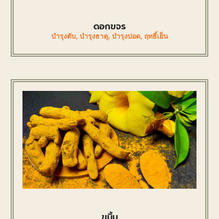
ดอกขจร
บำรุงตับ
,
บำรุงธาตุ
,
บำรุงปอด
,
ฤทธิ์เย็น
ขมิ้น