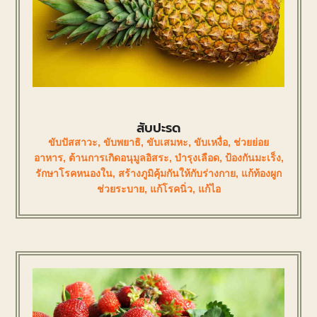
สับปะรด
ขับปัสสาวะ
,
ขับพยาธิ
,
ขับเสมหะ
,
ขับเหงื่อ
,
ช่วยย่อย
อาหาร
,
ต้านการเกิดอนุมูลอิสระ
,
บำรุงเลือด
,
ป้องกันมะเร็ง
,
รักษาโรคหนองใน
,
สร้างภูมิคุ้มกันให้กับร่างกาย
,
แก้ท้องผูก
ช่วยระบาย
,
แก้โรคนิ่ว
,
แก้ไอ