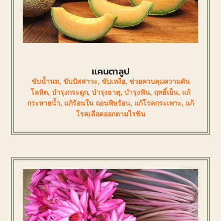
แคนตาลูป
ขับน้ำนม
,
ขับปัสสาวะ
,
ขับเหงื่อ
,
ช่วยควบคุมความดัน
โลหิต
,
บำรุงกระดูก
,
บำรุงธาตุ
,
บำรุงฟัน
,
ฤทธิ์เย็น
,
แก้
กระหายน้ำ
,
แก้ร้อนใน ถอนพิษร้อน
,
แก้โรคกระเพาะ
,
แก้
โรคเลือดออกตามไรฟัน