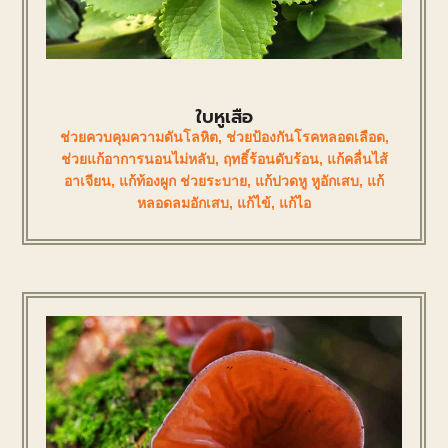
ใบหูเสือ
ช่วยควบคุมความดันโลหิต
,
ช่วยป้องกันโรคหลอดเลือด
,
ช่วยแก้อาการนอนไม่หลับ
,
ฤทธิ์ร้อนดับร้อน
,
แก้คลื่นไส้
อาเจียน
,
แก้ท้องผูก ช่วยระบาย
,
แก้ปวดหู หูอักเสบ
,
แก้
หลอดลมอักเสบ
,
แก้ไข้
,
แก้ไอ