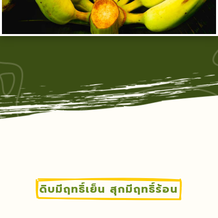
ดิบมีฤทธิ์เย็น สุกมีฤทธิ์ร้อน