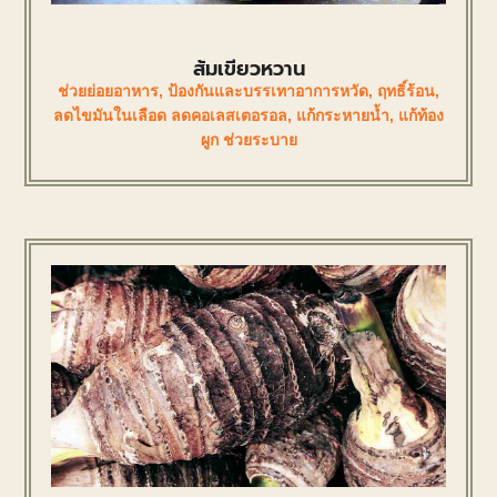
ส้มเขียวหวาน
ช่วยย่อยอาหาร
,
ป้องกันและบรรเทาอาการหวัด
,
ฤทธิ์ร้อน
,
ลดไขมันในเลือด ลดคอเลสเตอรอล
,
แก้กระหายน้ำ
,
แก้ท้อง
ผูก ช่วยระบาย