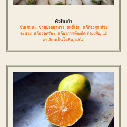
หัวไชเท้า
ขับเสมหะ
,
ช่วยย่อยอาหาร
,
ฤทธิ์เย็น
,
แก้ท้องผูก ช่วย
ระบาย
,
แก้ปวดศรีษะ
,
แก้อาการท้องอืด ท้องเฟ้อ
,
แก้
อาเจียนเป็นโลหิต
,
แก้ไอ