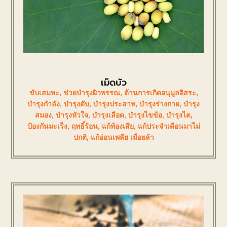
เม็ดบัว
ขับเสมหะ
,
ช่วยบำรุงผิวพรรณ
,
ต้านการเกิดอนุมูลอิสระ
,
บำรุงกำลัง
,
บำรุงตับ
,
บำรุงประสาท
,
บำรุงร่างกาย
,
บำรุง
สมอง
,
บำรุงหัวใจ
,
บำรุงเลือด
,
บำรุงไขข้อ
,
บำรุงไต
,
ป้องกันมะเร็ง
,
ฤทธิ์ร้อน
,
แก้ท้องเสีย
,
แก้ประจำเดือนมาไม่
ปกติ
,
แก้อ่อนเพลีย เมื่อยล้า