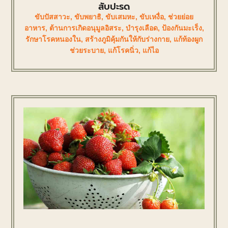
สับปะรด
ขับปัสสาวะ
,
ขับพยาธิ
,
ขับเสมหะ
,
ขับเหงื่อ
,
ช่วยย่อย
อาหาร
,
ต้านการเกิดอนุมูลอิสระ
,
บำรุงเลือด
,
ป้องกันมะเร็ง
,
รักษาโรคหนองใน
,
สร้างภูมิคุ้มกันให้กับร่างกาย
,
แก้ท้องผูก
ช่วยระบาย
,
แก้โรคนิ่ว
,
แก้ไอ