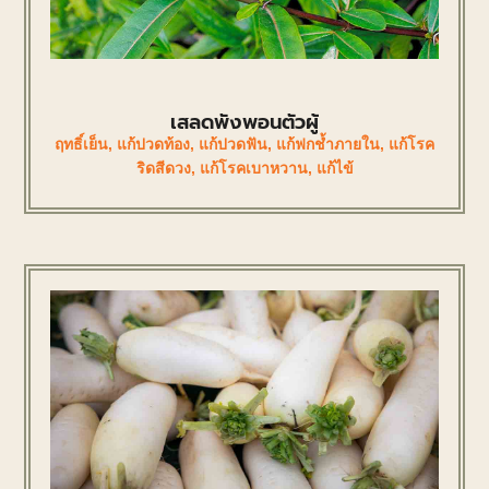
เสลดพังพอนตัวผู้
ฤทธิ์เย็น
,
แก้ปวดท้อง
,
แก้ปวดฟัน
,
แก้ฟกช้ำภายใน
,
แก้โรค
ริดสีดวง
,
แก้โรคเบาหวาน
,
แก้ไข้