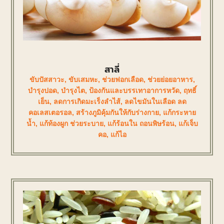
สาลี่
ขับปัสสาวะ
,
ขับเสมหะ
,
ช่วยฟอกเลือด
,
ช่วยย่อยอาหาร
,
บำรุงปอด
,
บำรุงไต
,
ป้องกันและบรรเทาอาการหวัด
,
ฤทธิ์
เย็น
,
ลดการเกิดมะเร็งลำไส้
,
ลดไขมันในเลือด ลด
คอเลสเตอรอล
,
สร้างภูมิคุ้มกันให้กับร่างกาย
,
แก้กระหาย
น้ำ
,
แก้ท้องผูก ช่วยระบาย
,
แก้ร้อนใน ถอนพิษร้อน
,
แก้เจ็บ
คอ
,
แก้ไอ