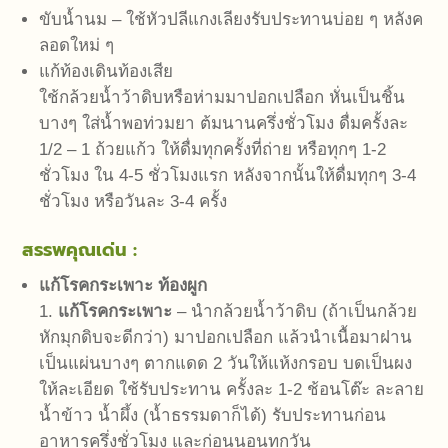
ขับน้ำนม – ใช้หัวปลีแกงเลียงรับประทานบ่อย ๆ หลังค
ลอดใหม่ ๆ
แก้ท้องเดินท้องเสีย
ใช้กล้วยน้ำว้าดิบหรือห่ามมาปอกเปลือก หั่นเป็นชิ้น
บางๆ ใส่น้ำพอท่วมยา ต้มนานครึ่งชั่วโมง ดื่มครั้งละ
1/2 – 1 ถ้วยแก้ว ให้ดื่มทุกครั้งที่ถ่าย หรือทุกๆ 1-2
ชั่วโมง ใน 4-5 ชั่วโมงแรก หลังจากนั้นให้ดื่มทุกๆ 3-4
ชั่วโมง หรือวันละ 3-4 ครั้ง
สรรพคุณเด่น :
แก้โรคกระเพาะ ท้องผูก
1.
แก้โรคกระเพาะ
– นำกล้วยน้ำว้าดิบ (ถ้าเป็นกล้วย
หักมุกดิบจะดีกว่า) มาปอกเปลือก แล้วนำเนื้อมาฝาน
เป็นแผ่นบางๆ ตากแดด 2 วันให้แห้งกรอบ บดเป็นผง
ให้ละเอียด ใช้รับประทาน ครั้งละ 1-2 ช้อนโต๊ะ ละลาย
น้ำข้าว น้ำผึ้ง (น้ำธรรมดาก็ได้) รับประทานก่อน
อาหารครึ่งชั่วโมง และก่อนนอนทุกวัน