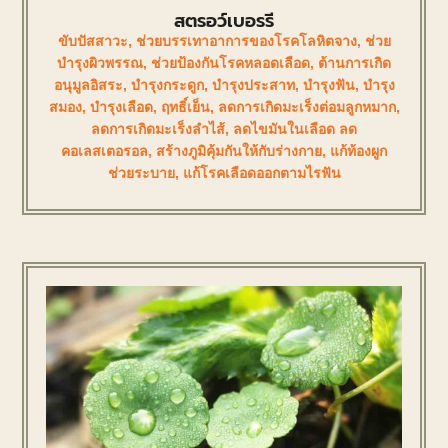
สตรอว์เบอรรี
ขับปัสสาวะ
,
ช่วยบรรเทาอาการของโรคโลหิตจาง
,
ช่วย
บำรุงผิวพรรณ
,
ช่วยป้องกันโรคหลอดเลือด
,
ต้านการเกิด
อนุมูลอิสระ
,
บำรุงกระดูก
,
บำรุงประสาท
,
บำรุงฟัน
,
บำรุง
สมอง
,
บำรุงเลือด
,
ฤทธิ์เย็น
,
ลดการเกิดมะเร็งต่อมลูกหมาก
,
ลดการเกิดมะเร็งลำไส้
,
ลดไขมันในเลือด ลด
คอเลสเตอรอล
,
สร้างภูมิคุ้มกันให้กับร่างกาย
,
แก้ท้องผูก
ช่วยระบาย
,
แก้โรคเลือดออกตามไรฟัน