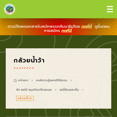
ดาวน์โหลดเอกสารใบสมัคพรรคสัมมาธิปไตย
กดที่นี่
ดูขั้นตอน
การสมัคร
กดที่นี่
กล้วยน้ำว้า
หน้าแรก
องค์ความรู้แพทย์วิถีธรรม

9
9
ผัก ผลไม้ สมุนไพรปรับสมดุล
ฤทธิ์ร้อนและเย็น
9
9
กล้วยน้ำว้า