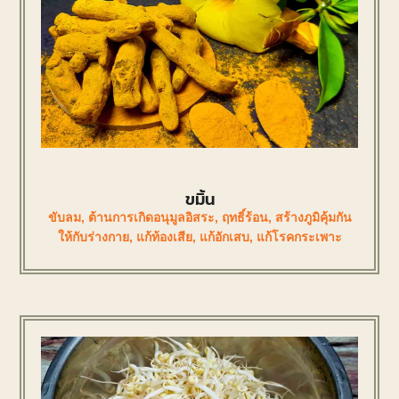
ขมิ้น
ขับลม
,
ต้านการเกิดอนุมูลอิสระ
,
ฤทธิ์ร้อน
,
สร้างภูมิคุ้มกัน
ให้กับร่างกาย
,
แก้ท้องเสีย
,
แก้อักเสบ
,
แก้โรคกระเพาะ