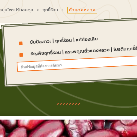
ถั่วแดงหลวง
 สมุนไพรปรับสมดุล
ฤทธิ์ร้อน
9
9
แก้ท้องเสีย
|
ฤทธิ์ร้อน
|
ขับปัสสาวะ
^
โปรตีนฤทธิ์
|
สรรพคุณถั่วแดงหลวง
|
ธัญพืชฤทธิ์ร้อน
^