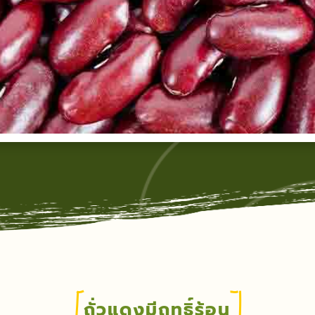
ถั่วแดงมีฤทธิ์ร้อน