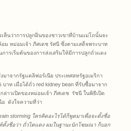
ห็นว่าการปลูกฝิ่นของชาวเขาที่บ้านแม่โถนั้นจะ
้อม หม่อมเจ้า ภีศเดช รัศนี ซึ่งตามเสด็จพระบาท
นการเริ่มต้นของการส่งเสริมให้มีการปลูกถั่วแดง
งสั่งมาจากรัฐแคลิฟอร์เนีย ประเทศสหรัฐอเมริกา
ท เมื่อได้ถั่ว red kidney bean ที่รับซื้อมาจาก
ำกล่าวเปิดของหม่อมเจ้า ภีศเดช รัชนี ในพิธีเปิด
นือ ดังใจความที่ว่า
่า brain storming ใครคิดอะไรได้ก็พูดมาเพื่อจะตั้งชื่อ
ห้ตั้งชื่อว่า ถั่วไตแดง ผมในฐานะนักโฆษณา ก็บอก