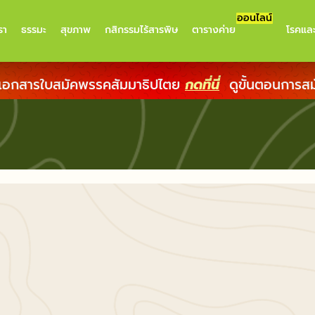
ออนไลน์
รา
ธรรมะ
สุขภาพ
กสิกรรมไร้สารพิษ
ตารางค่าย
โรคแล
เอกสารใบสมัคพรรคสัมมาธิปไตย
กดที่นี่
ดูขั้นตอนการส