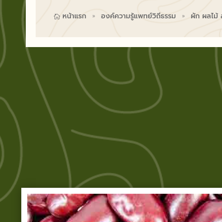
หน้าแรก
องค์ความรู้แพทย์วิถีธรรม
ผัก ผลไม้

9
9