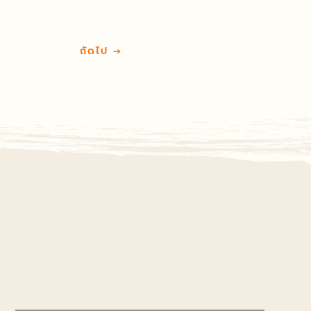
ถัดไป
→