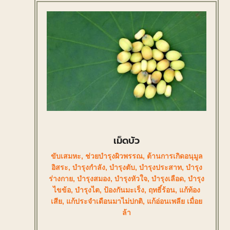
เม็ดบัว
ขับเสมหะ
,
ช่วยบำรุงผิวพรรณ
,
ต้านการเกิดอนุมูล
อิสระ
,
บำรุงกำลัง
,
บำรุงตับ
,
บำรุงประสาท
,
บำรุง
ร่างกาย
,
บำรุงสมอง
,
บำรุงหัวใจ
,
บำรุงเลือด
,
บำรุง
ไขข้อ
,
บำรุงไต
,
ป้องกันมะเร็ง
,
ฤทธิ์ร้อน
,
แก้ท้อง
เสีย
,
แก้ประจำเดือนมาไม่ปกติ
,
แก้อ่อนเพลีย เมื่อย
ล้า