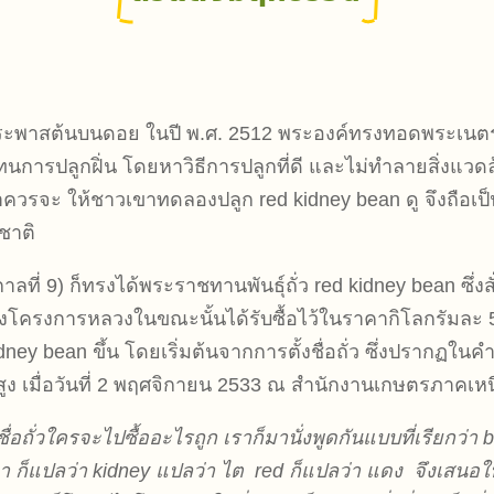
็จประพาสต้นบนดอย ในปี พ.ศ. 2512 พระองค์ทรงทอดพระเนตรเ
นการปลูกฝิ่น โดยหาวิธีการปลูกที่ดี และไม่ทำลายสิ่งแวดล
่าควรจะ ให้ชาวเขาทดลองปลูก red kidney bean ดู จึงถือเป็
าชาติ
ลที่ 9) ก็ทรงได้พระราชทานพันธุ์ถั่ว red kidney bean ซึ่
งโครงการหลวงในขณะนั้นได้รับซื้อไว้ในราคากิโลกรัมละ 5 บา
idney bean ขึ้น โดยเริ่มต้นจากการตั้งชื่อถั่ว ซึ่งปรากฏในค
่สูง เมื่อวันที่ 2 พฤศจิกายน 2533 ณ สำนักงานเกษตรภาคเห
ไม่รู้ชื่อถั่วใครจะไปซื้ออะไรถูก เราก็มานั่งพูดกันแบบที่เรียกว
า ก็แปลว่า kidney แปลว่า ไต red ก็แปลว่า แดง จึงเสนอใ