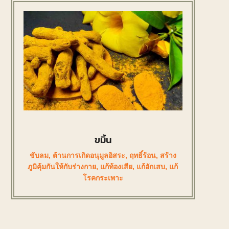
ขมิ้น
ขับลม
,
ต้านการเกิดอนุมูลอิสระ
,
ฤทธิ์ร้อน
,
สร้าง
ภูมิคุ้มกันให้กับร่างกาย
,
แก้ท้องเสีย
,
แก้อักเสบ
,
แก้
โรคกระเพาะ