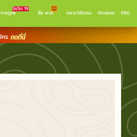
โควิด 19
ะการดูแล
สื่อ พวธ.
ตลาดวิถีธรรม
ติดต่อเรา
ENG
มัคร
กดที่นี่