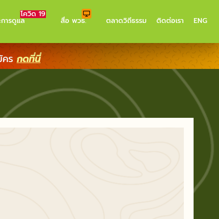
โควิด 19
ะการดูแล
สื่อ พวธ.
ตลาดวิถีธรรม
ติดต่อเรา
ENG
มัคร
กดที่นี่