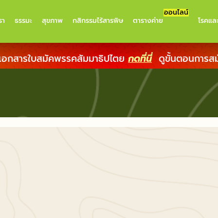
ออนไลน์
รา
ธรรมะ
สุขภาพ
กสิกรรมไร้สารพิษ
ตารางค่าย
โรคแล
เอกสารใบสมัคพรรคสัมมาธิปไตย
กดที่นี่
ดูขั้นตอนการส