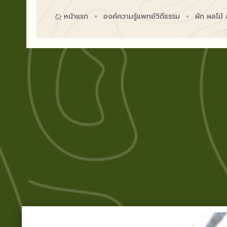
หน้าแรก
องค์ความรู้แพทย์วิถีธรรม
ผัก ผลไม้

9
9