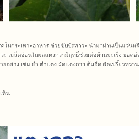
ดกรดในกระเพาะอาหาร ช่วยขับปัสสาวะ นำมาฝานเป็นแว่น
วะ เมล็ดอ่อนในผลแตงกวามีฤทธิ์ช่วยต่อต้านมะเร็ง ยอดอ่อน
อย่าง เช่น ยำ ตำแตง ผัดแตงกวา ต้มจืด ผัดเปรี้ยวหวาน 
เห็น