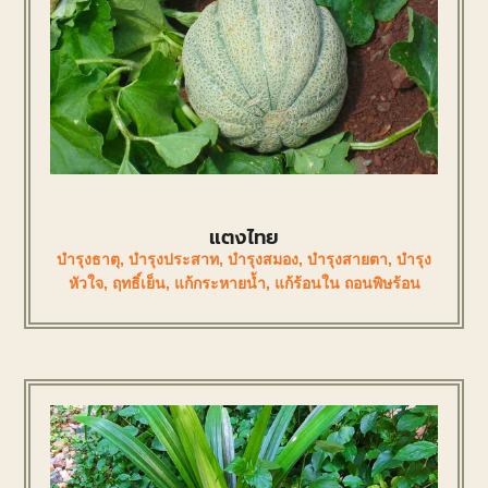
แตงไทย
บำรุงธาตุ
,
บำรุงประสาท
,
บำรุงสมอง
,
บำรุงสายตา
,
บำรุง
หัวใจ
,
ฤทธิ์เย็น
,
แก้กระหายน้ำ
,
แก้ร้อนใน ถอนพิษร้อน