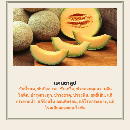
แคนตาลูป
ขับน้ำนม
,
ขับปัสสาวะ
,
ขับเหงื่อ
,
ช่วยควบคุมความดัน
โลหิต
,
บำรุงกระดูก
,
บำรุงธาตุ
,
บำรุงฟัน
,
ฤทธิ์เย็น
,
แก้
กระหายน้ำ
,
แก้ร้อนใน ถอนพิษร้อน
,
แก้โรคกระเพาะ
,
แก้
โรคเลือดออกตามไรฟัน