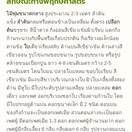
ลักษณะทางพฤกษศาสตร์
ไม้พุ่มขนาดกลาง
สูงประมาณ 2-3 เมตร ลำต้น
แข็ง
ลำต้น
กลมหรือค่อนข้างเป็นเหลี่ยม ตั้งตรง
เปลือก
ต้น
ขรุขระ สีน้ำตาล กิ่งอ่อนสีเขียวเข้มผิวเรียบ แตกกิ่ง
ก้านระนาบกับพื้นหรือเกือบปรกดิน กิ่งเรียวงอเล็กน้อย
ตามข้อ
ใบ
เดี่ยวเรียงสลับ ด้านบนสีเขียวเข้ม ด้านล่างสี
เขียวอ่อน รูปไข่แกมขอบขนาน รูปขอบขนาน หรือรูป
คล้ายขนมเปียกปูน ยาว 4-8 เซนติเมตร กว้าง 2-5
เซนติเมตร โคนใบมน ปลายใบแหลม ขอบใบเรียบ สี
เขียวเข้ม มีแถบสีขาวบริเวณกลางใบ ผิวใบเกลี้ยงทั้งสอง
ด้าน มีหูใบ มีใบประดับรูปสามเหลี่ยม ปลายแหลม
ดอก
เดี่ยว แยกเพศ ออกบริเวณซอกใบ เรียงตามก้านใบ โดย
มีใบปรกอยู่ด้านบน ดอกขนาดเล็ก มี 2 ชนิด ตอนบน
ของกิ่งก้านจะเป็นดอกเพศเมีย ส่วนตอนล่างจะเป็นดอก
เพศผู้ มีดอกเพศเมีย 1-3 ดอก ดอกเพศผู้จำนวนมาก ดอก
เพศผู้มีกลีบเลี้ยง 6 กลีบ กลีบดอก 6 กลีบ รูปจานกลมแบน