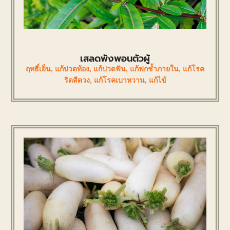
เสลดพังพอนตัวผู้
ฤทธิ์เย็น
,
แก้ปวดท้อง
,
แก้ปวดฟัน
,
แก้ฟกช้ำภายใน
,
แก้โรค
ริดสีดวง
,
แก้โรคเบาหวาน
,
แก้ไข้