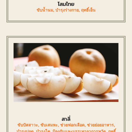
โสมไทย
ขับน้ำนม
,
บำรุงร่างกาย
,
ฤทธิ์เย็น
สาลี่
ขับปัสสาวะ
,
ขับเสมหะ
,
ช่วยฟอกเลือด
,
ช่วยย่อยอาหาร
,
บำรุงปอด
,
บำรุงไต
,
ป้องกันและบรรเทาอาการหวัด
,
ฤทธิ์