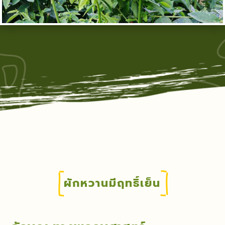
ผักหวานมีฤทธิ์เย็น