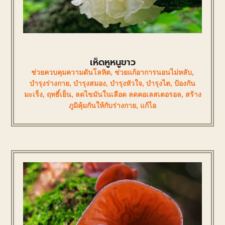
เห็ดหูหนูขาว
ช่วยควบคุมความดันโลหิต
,
ช่วยแก้อาการนอนไม่หลับ
,
บำรุงร่างกาย
,
บำรุงสมอง
,
บำรุงหัวใจ
,
บำรุงไต
,
ป้องกัน
มะเร็ง
,
ฤทธิ์เย็น
,
ลดไขมันในเลือด ลดคอเลสเตอรอล
,
สร้าง
ภูมิคุ้มกันให้กับร่างกาย
,
แก้ไอ