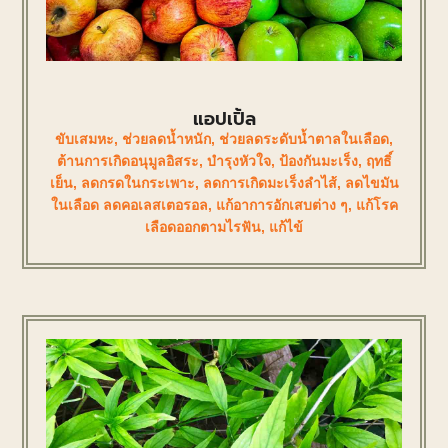
แอปเปิ้ล
ขับเสมหะ
,
ช่วยลดน้ำหนัก
,
ช่วยลดระดับน้ำตาลในเลือด
,
ต้านการเกิดอนุมูลอิสระ
,
บำรุงหัวใจ
,
ป้องกันมะเร็ง
,
ฤทธิ์
เย็น
,
ลดกรดในกระเพาะ
,
ลดการเกิดมะเร็งลำไส้
,
ลดไขมัน
ในเลือด ลดคอเลสเตอรอล
,
แก้อาการอักเสบต่าง ๆ
,
แก้โรค
เลือดออกตามไรฟัน
,
แก้ไข้