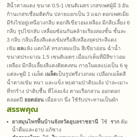
สีน้ำตาลแดง ขนาด 0.5-1 เซนติเมตร เกสรเพศผู้มี 3 อัน
ก้านเกสรเชื่อมติดกัน ปลายแยกเป็น 3 แฉก ดอกเพศเมีย
มีรังไข่อยู่เหนือวงกลีบ ดอกสีเขียวอมเหลือง มีกลีบเลี้ยง 6
กลีบ รูปไข่กลับ เหลื่อมซ้อนกันคล้ายเรียงสองชั้น ชั้นละ
3 กลีบ กลีบเลี้ยงสีแดงเข้มหรือสีเหลืองจุดประสีแดง
เข้ม
ผล
แห้ง แตกได้ ทรงกลมแป้น สีเขียวอ่อน ฉ่ำน้ำ
ขนาดประมาณ 1.5 เซนติเมตร เมื่อแก่เต็มที่มีสีขาวอม
เหลือง มีกลีบเลี้ยงสีแดงติดคงทน ภายในผลแบ่งเป็น 6 พู
แต่ละพูมี 1 เมล็ด
เมล็ด
เป็นรูปครึ่งวงกลม เปลือกเมล็ดสี
น้ำตาลเข้ม หนา และแข็ง พบตามป่าดิบแล้ง ป่าละเมาะ
ที่รกร้าง ป่าดิบชื้น ที่โล่งแจ้ง ตามเรือกสวน ออกดอก
ตลอดปี
ยอดอ่อน
เมื่อลวก นึ่ง ใช้รับประทานเป็นผัก
สรรพคุณ
ยาสมุนไพรพื้นบ้านจังหวัดอุบลราชธานี
ใช้
ราก
ต้ม
น้ำดื่มและอาบ แก้ซาง