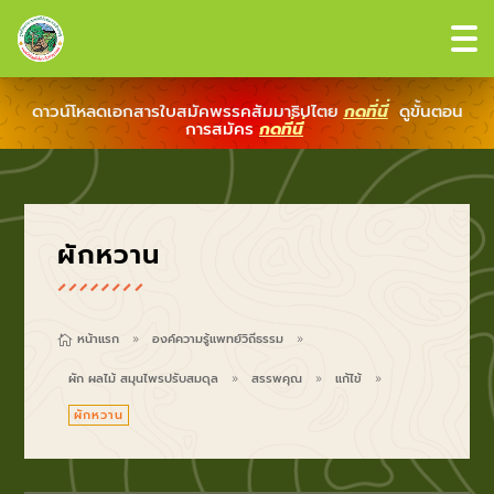
ดาวน์โหลดเอกสารใบสมัคพรรคสัมมาธิปไตย
กดที่นี่
ดูขั้นตอน
การสมัคร
กดที่นี่
ผักหวาน
หน้าแรก
องค์ความรู้แพทย์วิถีธรรม

9
9
ผัก ผลไม้ สมุนไพรปรับสมดุล
สรรพคุณ
แก้ไข้
9
9
9
ผักหวาน