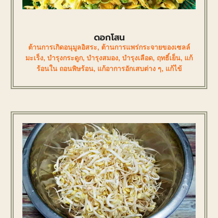
ดอกโสน
ต้านการเกิดอนุมูลอิสระ
,
ต้านการแพร่กระจายของเซลล์
มะเร็ง
,
บำรุงกระดูก
,
บำรุงสมอง
,
บำรุงเลือด
,
ฤทธิ์เย็น
,
แก้
ร้อนใน ถอนพิษร้อน
,
แก้อาการอักเสบต่าง ๆ
,
แก้ไข้