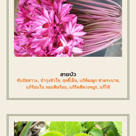
สายบัว
ขับปัสสาวะ
,
บำรุงหัวใจ
,
ฤทธิ์เย็น
,
แก้ท้องผูก ช่วยระบาย
,
แก้ร้อนใน ถอนพิษร้อน
,
แก้ริดสีดวงจมูก
,
แก้ไข้