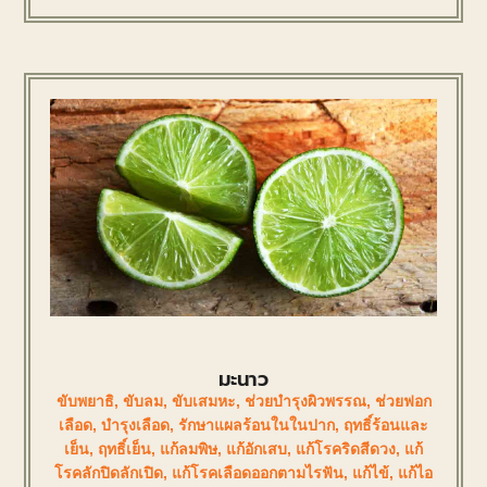
มะนาว
ขับพยาธิ
,
ขับลม
,
ขับเสมหะ
,
ช่วยบำรุงผิวพรรณ
,
ช่วยฟอก
เลือด
,
บำรุงเลือด
,
รักษาแผลร้อนในในปาก
,
ฤทธิ์ร้อนและ
เย็น
,
ฤทธิ์เย็น
,
แก้ลมพิษ
,
แก้อักเสบ
,
แก้โรคริดสีดวง
,
แก้
โรคลักปิดลักเปิด
,
แก้โรคเลือดออกตามไรฟัน
,
แก้ไข้
,
แก้ไอ