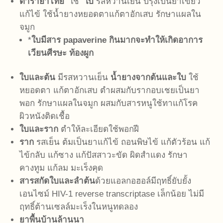
ตำรายาไทย
ใช้
ใบ
รสหวานเย็น ปรุงเป็นยาเขียว
แก้ไข้ ใช้น้ำยางหยอดตาแก้ตาอักเสบ รักษาแผลใน
จมูก
*
ใบมีสาร papaverine กินมากจะทำให้เกิดอาการ
เวียนศีรษะ ท้องผูก
ใบและต้น
มีรสหวานเย็น
น้ำยางจากต้นและใบ
ใช้
หยอดตา แก้ตาอักเสบ ตำผสมกับรากอบเชยเป็นยา
พอก รักษาแผลในจมูก ผสมกับสารหนูใช้ทาแก้โรค
ผิวหนังติดเชื้อ
ใบและราก
ตำให้ละเอียดใช้พอกฝี
ราก
รสเย็น ต้มเป็นยาแก้ไข้ ถอนพิษไข้ แก้ตัวร้อน แก้
ไข้กลับ แก้ซาง แก้ปัสสาวะขัด ผิดสำแดง รักษา
คางทูม แก้ลม มะเร็งคุด
สารสกัดใบและลำต้น
ด้วยแอลกอฮอล์มีฤทธิ์ยับยั้ง
เอนไซม์ HIV-1 reverse transcriptase เล็กน้อย ไม่มี
ฤทธิ์ต้านเซลล์มะเร็งในหนูทดลอง
ยาพื้นบ้านล้านนา