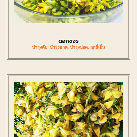
ดอกขจร
บำรุงตับ
,
บำรุงธาตุ
,
บำรุงปอด
,
ฤทธิ์เย็น