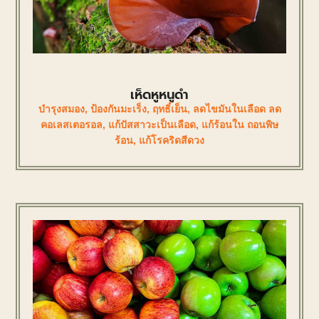
เห็ดหูหนูดำ
บำรุงสมอง
,
ป้องกันมะเร็ง
,
ฤทธิ์เย็น
,
ลดไขมันในเลือด ลด
คอเลสเตอรอล
,
แก้ปัสสาวะเป็นเลือด
,
แก้ร้อนใน ถอนพิษ
ร้อน
,
แก้โรคริดสีดวง