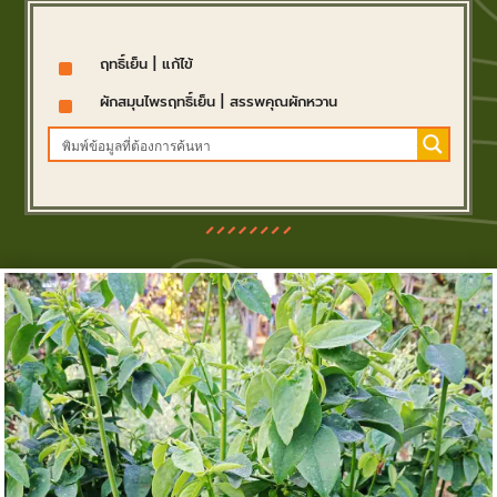
^
ฤทธิ์เย็น
|
แก้ไข้
^
ผักสมุนไพรฤทธิ์เย็น
|
สรรพคุณผักหวาน