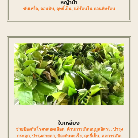
หญ้าม้า
ขับเหงื่อ
,
ถอนพิษ
,
ฤทธิ์เย็น
,
แก้ร้อนใน ถอนพิษร้อน
ใบเหลียง
ช่วยป้องกันโรคหลอดเลือด
,
ต้านการเกิดอนุมูลอิสระ
,
บำรุง
กระดูก
,
บำรุงสายตา
,
ป้องกันมะเร็ง
,
ฤทธิ์เย็น
,
ลดการเกิด