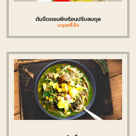
ต้มจืดถอนพิษร้อนปรับสมดุล
เมนูฤทธิ์เย็น