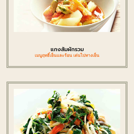
แกงส้มผักรวม
เมนูฤทธิ์เย็นและร้อน เด่นไปทางเย็น