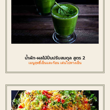
น้ำผัก-ผลไม้ปั่นปรับสมดุล สูตร 2
เมนูฤทธิ์เย็นและร้อน เด่นไปทางเย็น