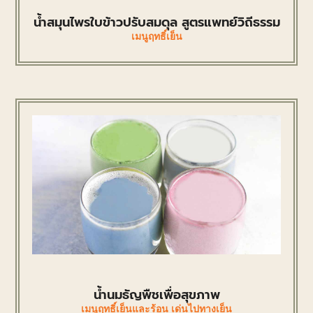
น้ำสมุนไพรใบข้าวปรับสมดุล สูตรแพทย์วิถีธรรม
เมนูฤทธิ์เย็น
น้ำนมธัญพืชเพื่อสุขภาพ
เมนูฤทธิ์เย็นและร้อน เด่นไปทางเย็น