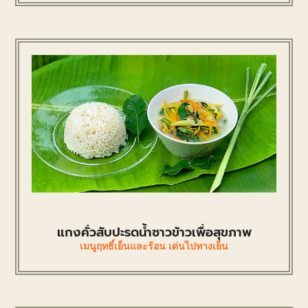
แกงคั่วสับปะรดน้ำซาวข้าวเพื่อสุขภาพ
เมนูฤทธิ์เย็นและร้อน เด่นไปทางเย็น