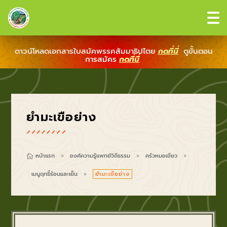
ดาวน์โหลดเอกสารใบสมัคพรรคสัมมาธิปไตย
กดที่นี่
ดูขั้นตอน
การสมัคร
กดที่นี่
ยำมะเขือย่าง
หน้าแรก
องค์ความรู้แพทย์วิถีธรรม
ครัวหมอเขียว

9
9
9
เมนูฤทธิ์ร้อนและเย็น
ยำมะเขือย่าง
9