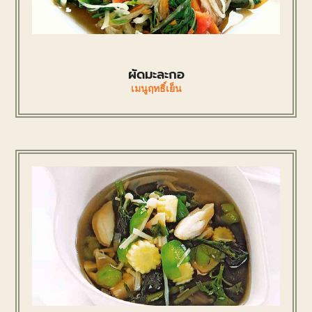
ผัดมะละกอ
เมนูฤทธิ์เย็น