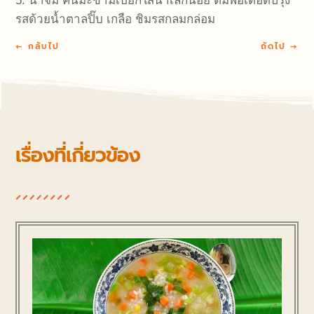
5. น้ำจิ้ม คั้นมะขามเปียกใส่น้ำเล็กน้อย ต้มพอเดือดปรุง
รสด้วยน้ำตาลปิ๊บ เกลือ ชิมรสกลมกล่อม
←
กลับไป
ถัดไป
→
เรื่องที่เกี่ยวข้อง