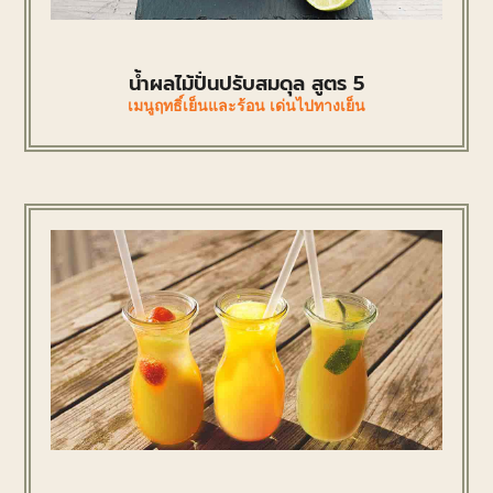
น้ำผลไม้ปั่นปรับสมดุล สูตร 5
เมนูฤทธิ์เย็นและร้อน เด่นไปทางเย็น