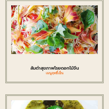
ส้มตำสุขภาพโรยดอกไม้จีน
เมนูฤทธิ์เย็น