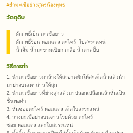
#ยำมะเขือย่างสูตรน้องพุทธ
วัตถุดิบ
ผักฤทธิ์เย็น มะเขือยาว
ผักฤทธิ์ร้อน หอมแดง ตะไคร้ ใบสะระแหน่
น้ำจิ้ม น้ำมะขามเปียก เกลือ น้ำตาลปิ๊บ
วิธีการทำ
1. นำมะเขือยาวมาล้างให้สะอาดพักให้สะเด็ดน้ำแล้วนำ
มาย่างบนเตาถ่านให้สุก
2. นำมะเขือยาวที่ย่างสุกแล้วมาปลอกเปลือกแล้วหั่นเป็น
ชิ้นพอคำ
3. หั่นซอยตะไคร้ หอมแดง เด็ดใบสะระแหน่
4. วางมะเขือย่างบนจานโรยด้วย ตะไคร้
ซอย หอมแดง และใบสะระแหน่