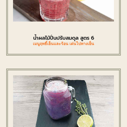
น้ำผลไม้ปั่นปรับสมดุล สูตร 6
เมนูฤทธิ์เย็นและร้อน เด่นไปทางเย็น