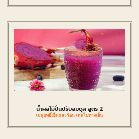
น้ำผลไม้ปั่นปรับสมดุล สูตร 2
เมนูฤทธิ์เย็นและร้อน เด่นไปทางเย็น