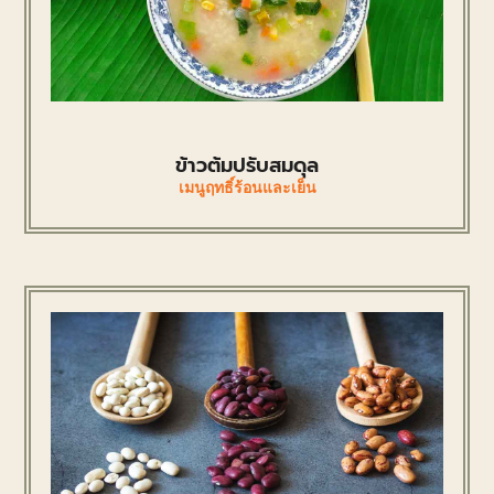
ข้าวต้มปรับสมดุล
เมนูฤทธิ์ร้อนและเย็น