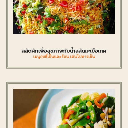
สลัดผักเพื่อสุขภาพกับน้ำสลัดมะเขือเทศ
เมนูฤทธิ์เย็นและร้อน เด่นไปทางเย็น