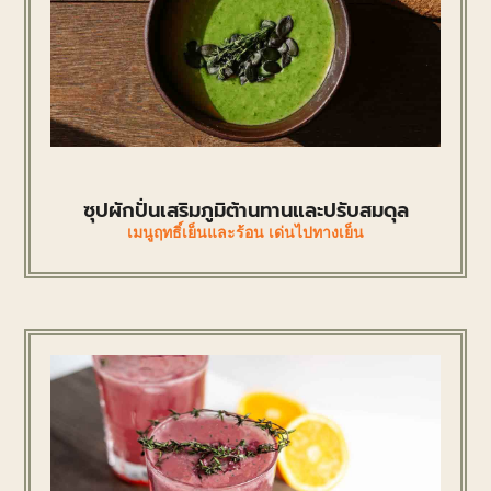
ซุปผักปั่นเสริมภูมิต้านทานและปรับสมดุล
เมนูฤทธิ์เย็นและร้อน เด่นไปทางเย็น