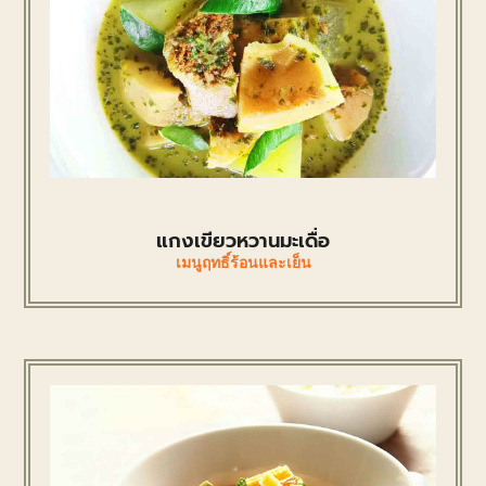
แกงเขียวหวานมะเดื่อ
เมนูฤทธิ์ร้อนและเย็น