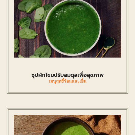
ซุปผักโขมปรับสมดุลเพื่อสุขภาพ
เมนูฤทธิ์ร้อนและเย็น