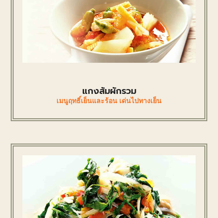
แกงส้มผักรวม
เมนูฤทธิ์เย็นและร้อน เด่นไปทางเย็น