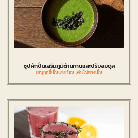
ซุปผักปั่นเสริมภูมิต้านทานและปรับสมดุล
เมนูฤทธิ์เย็นและร้อน เด่นไปทางเย็น