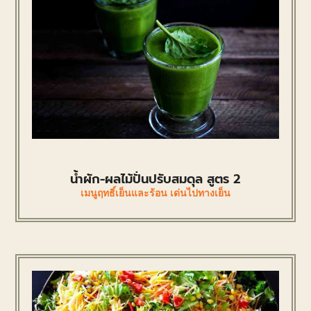
น้ำผัก-ผลไม้ปั่นปรับสมดุล สูตร 2
เมนูฤทธิ์เย็นและร้อน เด่นไปทางเย็น