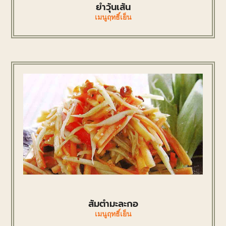
ยําวุ้นเส้น
เมนูฤทธิ์เย็น
ส้มตำมะละกอ
เมนูฤทธิ์เย็น