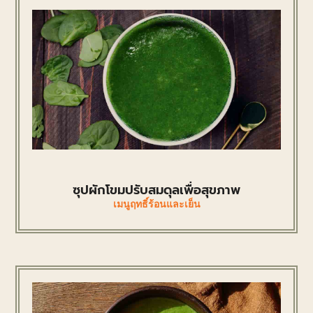
ซุปผักโขมปรับสมดุลเพื่อสุขภาพ
เมนูฤทธิ์ร้อนและเย็น