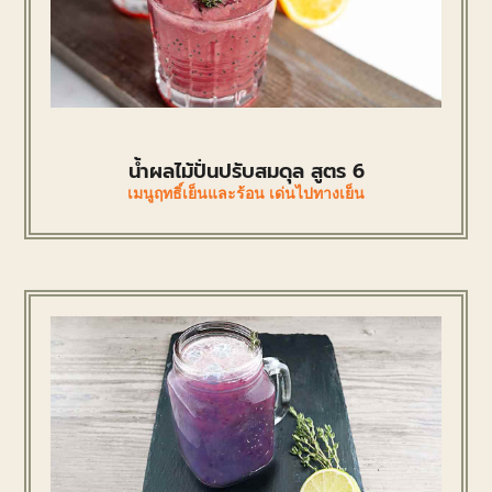
น้ำผลไม้ปั่นปรับสมดุล สูตร 6
เมนูฤทธิ์เย็นและร้อน เด่นไปทางเย็น