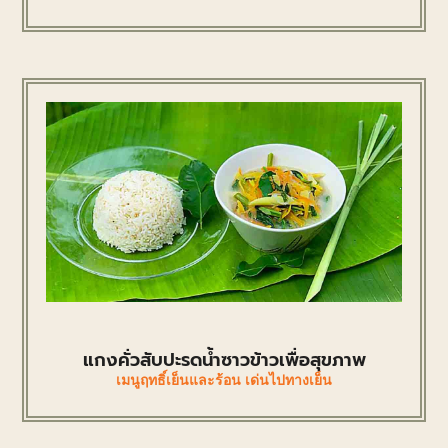
แกงคั่วสับปะรดน้ำซาวข้าวเพื่อสุขภาพ
เมนูฤทธิ์เย็นและร้อน เด่นไปทางเย็น