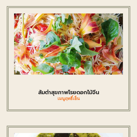
ส้มตำสุขภาพโรยดอกไม้จีน
เมนูฤทธิ์เย็น