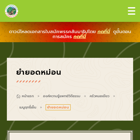
ดาวน์โหลดเอกสารใบสมัคพรรคสัมมาธิปไตย
กดที่นี่
ดูขั้นตอน
การสมัคร
กดที่นี่
ยำยอดหม่อน
หน้าแรก
องค์ความรู้แพทย์วิถีธรรม
ครัวหมอเขียว

9
9
9
เมนูฤทธิ์เย็น
ยำยอดหม่อน
9