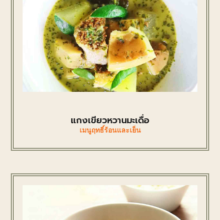
แกงเขียวหวานมะเดื่อ
เมนูฤทธิ์ร้อนและเย็น