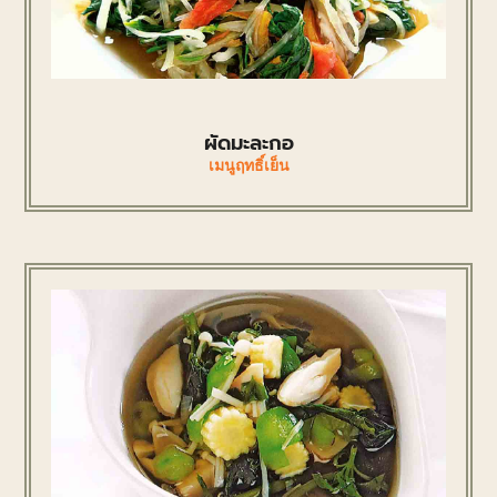
ผัดมะละกอ
เมนูฤทธิ์เย็น