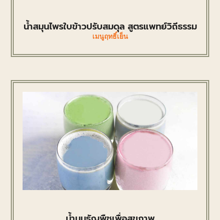
น้ำสมุนไพรใบข้าวปรับสมดุล สูตรแพทย์วิถีธรรม
เมนูฤทธิ์เย็น
น้ำนมธัญพืชเพื่อสุขภาพ