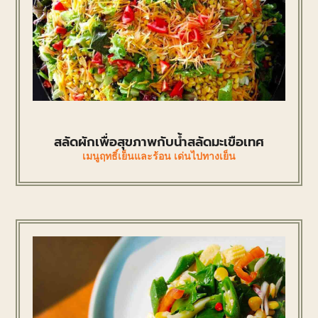
สลัดผักเพื่อสุขภาพกับน้ำสลัดมะเขือเทศ
เมนูฤทธิ์เย็นและร้อน เด่นไปทางเย็น