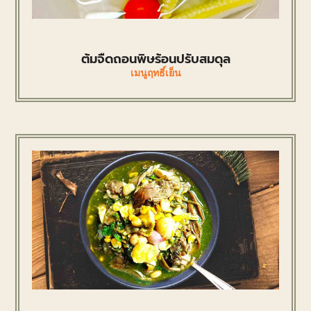
ต้มจืดถอนพิษร้อนปรับสมดุล
เมนูฤทธิ์เย็น