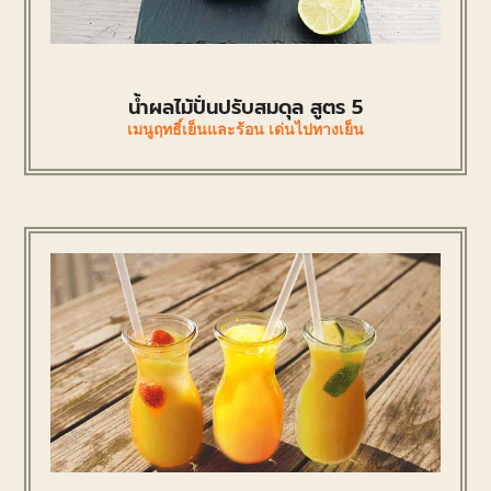
น้ำผลไม้ปั่นปรับสมดุล สูตร 5
เมนูฤทธิ์เย็นและร้อน เด่นไปทางเย็น