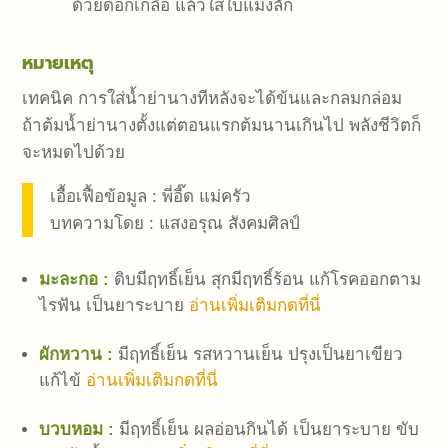
ด้วยดอกเกลือ แล้วใส่ใบแมงลัก
หมายเหตุ
เทคนิค การใส่น้ำย่านางทีหลังจะได้ข้นและกลมกล่อม
ถ้าต้มน้ำย่านางตั้งแต่ตอนแรกต้มนานเกินไป พลังชีวิตก็
จะหมดไปด้วย
เอื้อเฟื้อข้อมูล : พี่อี๊ด แม่ครัว
บทความโดย : แสงอรุณ สังคมศิลป์
มะละกอ :
ดิบมีฤทธิ์เย็น สุกมีฤทธิ์ร้อน แก้โรคออกตาม
ไรฟัน เป็นยาระบาย
อ่านเพิ่มเติมกดที่นี่
ผักหวาน :
มีฤทธิ์เย็น รสหวานเย็น ปรุงเป็นยาเขียว
แก้ไข้
อ่านเพิ่มเติมกดที่นี่
บวบหอม :
มีฤทธิ์เย็น ผลอ่อนกินได้ เป็นยาระบาย ขับ