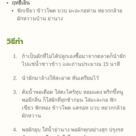
ฤทธิ์เย็น
ฟักเขียว ข้าวโพด บวบ มะละกอห่าม หยวกกล้วย
ผักหวานบ้าน ย่านาง
วิธีทำ
ถ้าเป็นผักที่ไม่ได้ปลูกเองซื้อมาจากตลาดก็นำผัก
ไปแช่น้ำซาวข้าว และถ่านประมาณ 15 นาที
นำผักมาล้างให้สะอาด หั่นเตรียมไว้
ต้มน้ำพอเดือด ใส่ตะไคร้ทุบ หอมแดง พริกขี้หนู
พอมีกลิ่น ก็ใส่ผักที่สุกช้าก่อน ใส่มะละกอ ฟัก
เขียว ฟักทอง ข้าวโพด แครอท บวบ หยวกกล้วย
ผักหวาน
พอผักยุบ ใส่น้ำย่านาง พอผักทุกอย่างสุก ปรุงรส