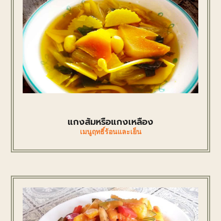
แกงส้มหรือแกงเหลือง
เมนูฤทธิ์ร้อนและเย็น