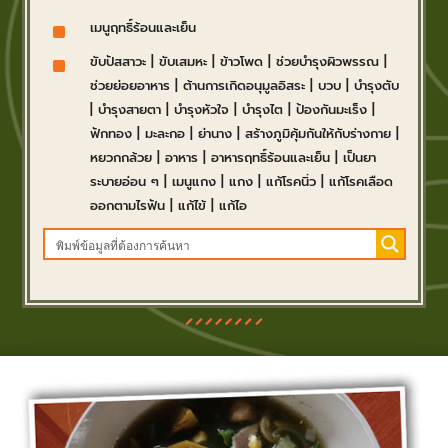
^
เมนูฤทธิ์ร้อนและเย็น
^
ขับปัสสาวะ
|
ขับเสมหะ
|
ข้าวโพด
|
ช่วยบำรุงผิวพรรณ
|
ช่วยย่อยอาหาร
|
ต้านการเกิดอนุมูลอิสระ
|
บวบ
|
บำรุงตับ
|
บำรุงสายตา
|
บำรุงหัวใจ
|
บำรุงไต
|
ป้องกันมะเร็ง
|
ฟักทอง
|
มะละกอ
|
ย่านาง
|
สร้างภูมิคุ้มกันให้กับร่างกาย
|
หยวกกล้วย
|
อาหาร
|
อาหารฤทธิ์ร้อนและเย็น
|
เป็นยา
ระบายอ่อน ๆ
|
เมนูแกง
|
แกง
|
แก้โรคนิ่ว
|
แก้โรคเลือด
ออกตามไรฟัน
|
แก้ไข้
|
แก้ไอ