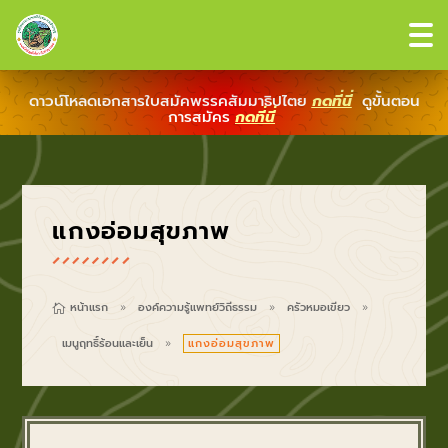
ดาวน์โหลดเอกสารใบสมัคพรรคสัมมาธิปไตย
กดที่นี่
ดูขั้นตอน
การสมัคร
กดที่นี่
แกงอ่อมสุขภาพ
หน้าแรก
องค์ความรู้แพทย์วิถีธรรม
ครัวหมอเขียว

9
9
9
เมนูฤทธิ์ร้อนและเย็น
แกงอ่อมสุขภาพ
9