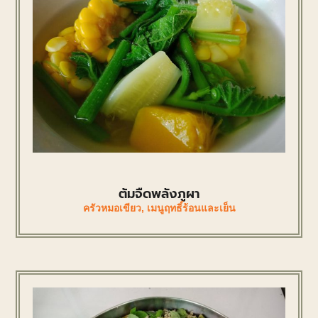
ต้มจืดพลังภูผา
ครัวหมอเขียว
,
เมนูฤทธิ์ร้อนและเย็น