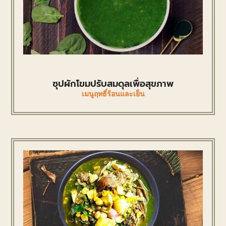
ซุปผักโขมปรับสมดุลเพื่อสุขภาพ
เมนูฤทธิ์ร้อนและเย็น