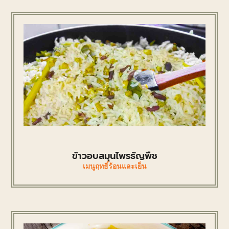
ข้าวอบสมุนไพรธัญพืช
เมนูฤทธิ์ร้อนและเย็น