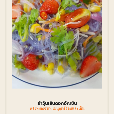
ยำวุ้นเส้นดอกอัญชัน
ครัวหมอเขียว
,
เมนูฤทธิ์ร้อนและเย็น