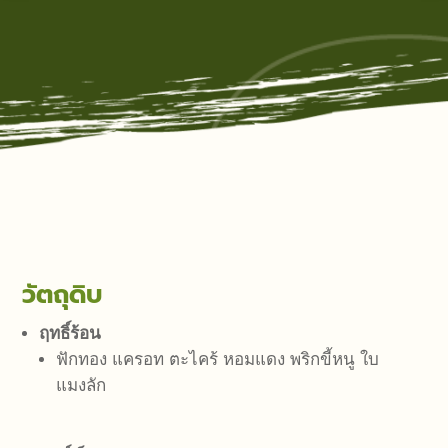
วัตถุดิบ
ฤทธิ์ร้อน
ฟักทอง แครอท ตะไคร้ หอมแดง พริกขี้หนู ใบ
แมงลัก