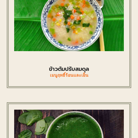
ข้าวต้มปรับสมดุล
เมนูฤทธิ์ร้อนและเย็น