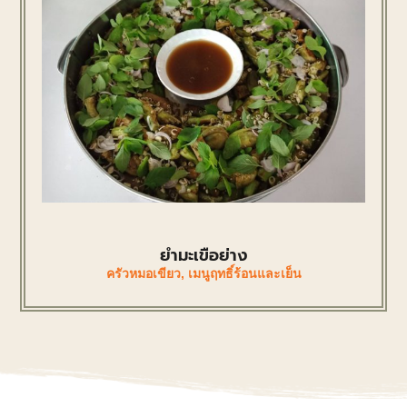
ยำมะเขือย่าง
ครัวหมอเขียว
,
เมนูฤทธิ์ร้อนและเย็น