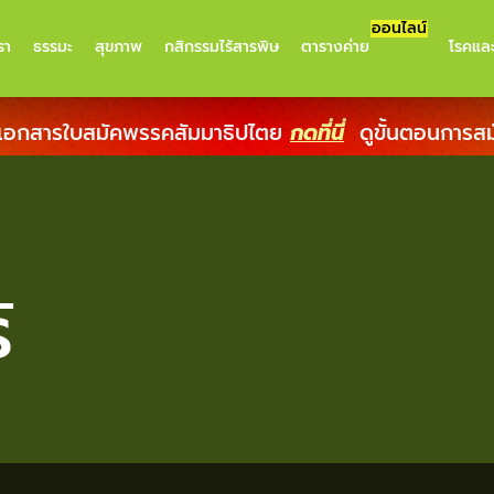
ออนไลน์
รา
ธรรมะ
สุขภาพ
กสิกรรมไร้สารพิษ
ตารางค่าย
โรคแล
เอกสารใบสมัคพรรคสัมมาธิปไตย
กดที่นี่
ดูขั้นตอนการส
์