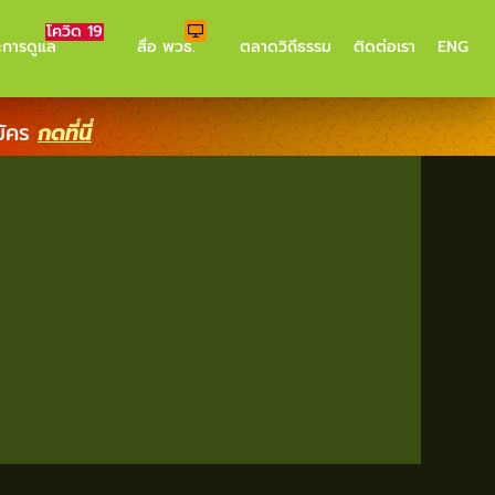
โควิด 19
ะการดูแล
สื่อ พวธ.
ตลาดวิถีธรรม
ติดต่อเรา
ENG
มัคร
กดที่นี่