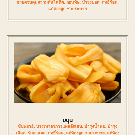
ช่วยควบคุมความดันโลหิต
,
ถอนพิษ
,
บำรุงปอด
,
ฤทธิ์ร้อน
,
แก้ท้องผูก ช่วยระบาย
ขนุน
ขับพยาธิ
,
บรรเทาอาการแผลอักเสบ
,
บำรุงน้ำนม
,
บำรุง
เลือด
,
รักษาแผล
,
ฤทธิ์ร้อน
,
แก้ท้องผูก ช่วยระบาย
,
แก้ท้อง