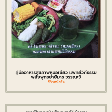
คู่มืออาหารสุขภาพหมอเขียว แพทย์วิถีธรรม
พลังพุทธย่ำยีมาร วรรณะ9
รีวิวหนังสือ