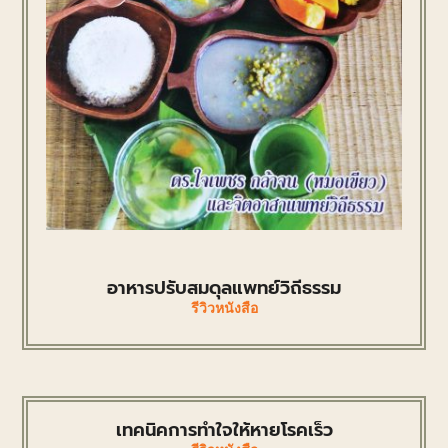
อาหารปรับสมดุลแพทย์วิถีธรรม
รีวิวหนังสือ
เทคนิคการทำใจให้หายโรคเร็ว