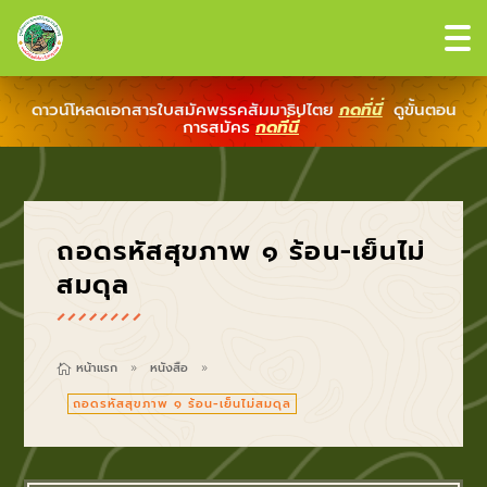
ดาวน์โหลดเอกสารใบสมัคพรรคสัมมาธิปไตย
กดที่นี่
ดูขั้นตอน
การสมัคร
กดที่นี่
ถอดรหัสสุขภาพ ๑ ร้อน-เย็นไม่
สมดุล
หน้าแรก
หนังสือ

9
9
ถอดรหัสสุขภาพ ๑ ร้อน-เย็นไม่สมดุล