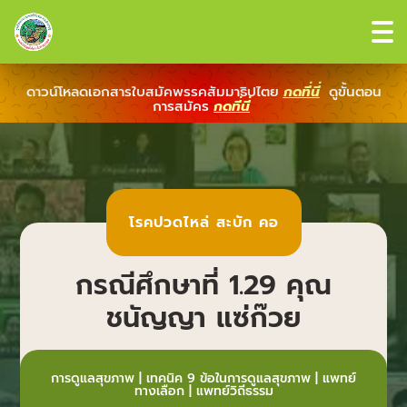
ดาวน์โหลดเอกสารใบสมัคพรรคสัมมาธิปไตย
กดที่นี่
ดูขั้นตอน
การสมัคร
กดที่นี่
โรคปวดไหล่ สะบัก คอ
กรณีศึกษาที่ 1.29 คุณ
ชนัญญา แซ่ก๊วย
การดูแลสุขภาพ
|
เทคนิค 9 ข้อในการดูแลสุขภาพ
|
แพทย์
ทางเลือก
|
แพทย์วิถีธรรม