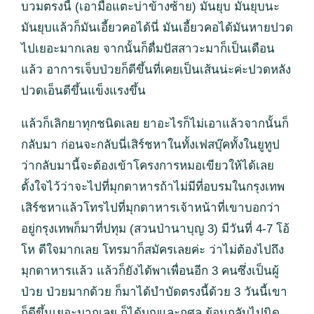
บวมตรงนี้ (เอามือแตะบ่าข้างซ้าย) มันยุบ มันยุบนะ
มันยุบแล้วก็มันเอี้ยวคอได้นี่ มันเอี้ยวคอได้มันหายปวด
ไปเยอะมากเลย จากนั้นก็ดื่มปัสสาวะมาก็เป็นเดือน
แล้ว อาการเจ็บป่วยก็ดีขึ้นที่เคยเป็นเส้นน่ะค่ะปวดหลัง
ปวดเอ็นดีขึ้นแข็งแรงขึ้น
แล้วก็เลิกยาทุกชนิดเลย ยาอะไรก็ไม่เอาแล้วจากนั้นก็
กลับมา ก่อนจะกลับนี่เสิร์ชหาในทั้งเฟสบุ๊คทั้งในยูทูป
ว่ากลับมานี้จะต้องเข้าโครงการหมอเขียวให้ได้เลย
ตั้งใจไว้ว่าจะไปที่มุกดาหารถ้าไม่มีที่อบรมในกรุงเทพ
เสิร์ชหาแล้วโทรไปที่มุกดาหารเจ้าหน้าที่เขาบอกว่า
อยู่กรุงเทพก็มาที่ปทุม (สวนป่านาบุญ 3) มีวันที่ 4-7 โอ้
โห ดีใจมากเลย โทรมาก็สมัครเลยค่ะ ว่าไม่ต้องไปถึง
มุกดาหารแล้ว แล้วก็ยังได้พาเพื่อนอีก 3 คนซึ่งเป็นผู้
ป่วย ป่วยมากด้วย ก็มาได้บำบัดตรงนี้ด้วย 3 วันนี้เขา
ก็ดีขึ้นเยอะมากเลย ก็ได้บุญและกุศล ย้อนกลับไปนิด