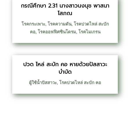
กรณีศึกษา 2.31 นางสาวนงนุช พาสนา
โสภณ
โรคกระเพาะ
,
โรคความดัน
,
โรคปวดไหล่ สะบัก
คอ
,
โรคออฟฟิศซินโดรม
,
โรคไมเกรน
ปวด ไหล่ สะบัก คอ หายด้วยปัสสาวะ
บำบัด
ผู้ใช้น้ำปัสสาวะ
,
โรคปวดไหล่ สะบัก คอ