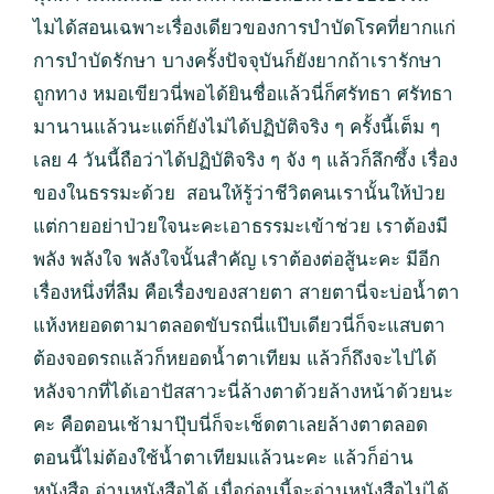
ไมได้สอนเฉพาะเรื่องเดียวของการบำบัดโรคที่ยากแก่
การบำบัดรักษา บางครั้งปัจจุบันก็ยังยากถ้าเรารักษา
ถูกทาง หมอเขียวนี่พอได้ยินชื่อแล้วนี่ก็ศรัทธา ศรัทธา
มานานแล้วนะแต่ก็ยังไม่ได้ปฏิบัติจริง ๆ ครั้งนี้เต็ม ๆ
เลย 4 วันนี้ถือว่าได้ปฏิบัติจริง ๆ จัง ๆ แล้วก็ลึกซึ้ง เรื่อง
ของในธรรมะด้วย สอนให้รู้ว่าชีวิตคนเรานั้นให้ป่วย
แต่กายอย่าป่วยใจนะคะเอาธรรมะเข้าช่วย เราต้องมี
พลัง พลังใจ พลังใจนั้นสำคัญ เราต้องต่อสู้นะคะ มีอีก
เรื่องหนึ่งที่ลืม คือเรื่องของสายตา สายตานี่จะบ่อน้ำตา
แห้งหยอดตามาตลอดขับรถนี่แป๊บเดียวนี่ก็จะแสบตา
ต้องจอดรถแล้วก็หยอดน้ำตาเทียม แล้วก็ถึงจะไปได้
หลังจากที่ได้เอาปัสสาวะนี่ล้างตาด้วยล้างหน้าด้วยนะ
คะ คือตอนเช้ามาปุ๊บนี่ก็จะเช็ดตาเลยล้างตาตลอด
ตอนนี้ไม่ต้องใช้น้ำตาเทียมแล้วนะคะ แล้วก็อ่าน
หนังสือ อ่านหนังสือได้ เมื่อก่อนนี้จะอ่านหนังสือไม่ได้