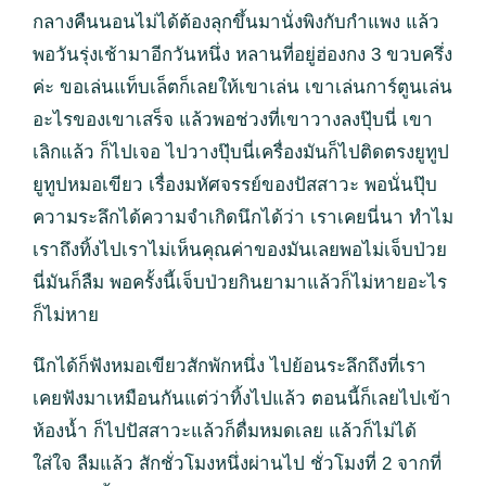
กลางคืนนอนไม่ได้ต้องลุกขึ้นมานั่งพิงกับกำแพง แล้ว
พอวันรุ่งเช้ามาอีกวันหนึ่ง หลานที่อยู่ฮ่องกง 3 ขวบครึ่ง
ค่ะ ขอเล่นแท็บเล็ตก็เลยให้เขาเล่น เขาเล่นการ์ตูนเล่น
อะไรของเขาเสร็จ แล้วพอช่วงที่เขาวางลงปุ๊บนี่ เขา
เลิกแล้ว ก็ไปเจอ ไปวางปุ๊บนี่เครื่องมันก็ไปติดตรงยูทูป
ยูทูปหมอเขียว เรื่องมหัศจรรย์ของปัสสาวะ พอนั่นปุ๊บ
ความระลึกได้ความจำเกิดนึกได้ว่า เราเคยนี่นา ทำไม
เราถึงทิ้งไปเราไม่เห็นคุณค่าของมันเลยพอไม่เจ็บป่วย
นี่มันก็ลืม พอครั้งนี้เจ็บป่วยกินยามาแล้วก็ไม่หายอะไร
ก็ไม่หาย
นึกได้ก็ฟังหมอเขียวสักพักหนึ่ง ไปย้อนระลึกถึงที่เรา
เคยฟังมาเหมือนกันแต่ว่าทิ้งไปแล้ว ตอนนี้ก็เลยไปเข้า
ห้องน้ำ ก็ไปปัสสาวะแล้วก็ดื่มหมดเลย แล้วก็ไม่ได้
ใส่ใจ ลืมแล้ว สักชั่วโมงหนึ่งผ่านไป ชั่วโมงที่ 2 จากที่