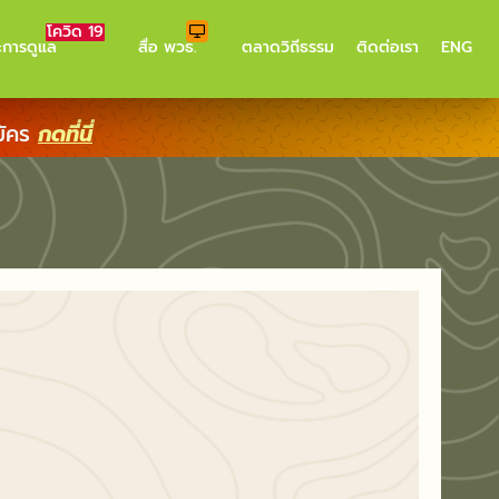
โควิด 19
ะการดูแล
สื่อ พวธ.
ตลาดวิถีธรรม
ติดต่อเรา
ENG
มัคร
กดที่นี่