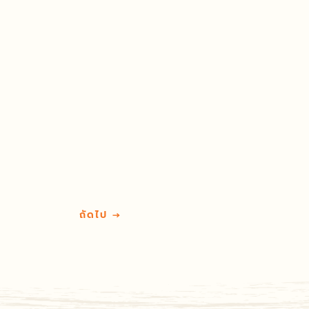
ถัดไป
→