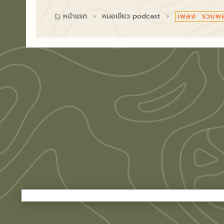
เพลง รวมพล
หน้าแรก
หมอเขียว podcast

9
9