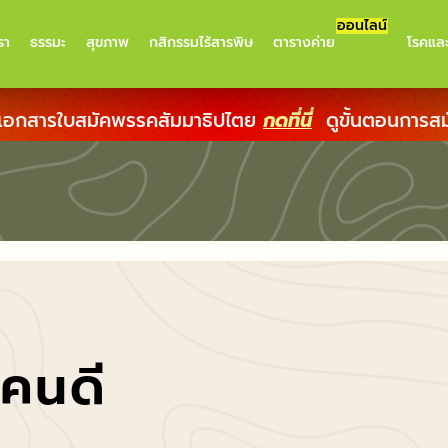
ออนไลน์
รา
ธรรมะ
สุขภาพ
กสิกรรมไร้สารพิษ
ตารางค่าย
โรคแล
เอกสารใบสมัคพรรคสัมมาธิปไตย
กดที่นี่
ดูขั้นตอนการส
คนดี