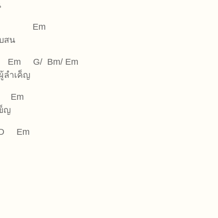
น
D Em
ับสน
/ Bm/ Em
ลำเค็ญ
Em
ข็ญ
Em