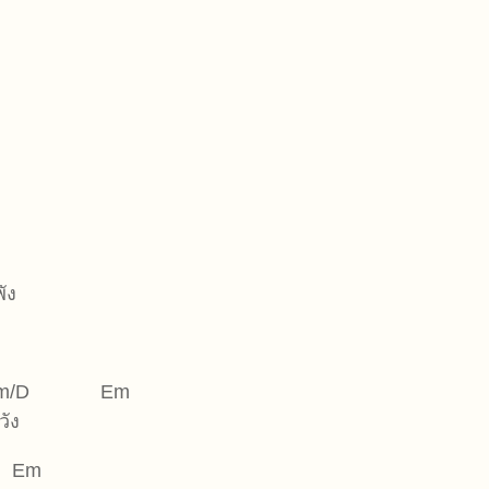
ัง
/D Em
วัง
Em