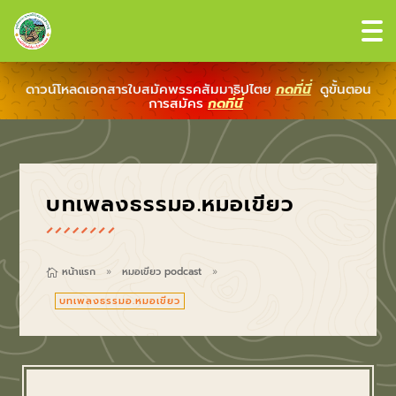
ดาวน์โหลดเอกสารใบสมัคพรรคสัมมาธิปไตย
กดที่นี่
ดูขั้นตอน
การสมัคร
กดที่นี่
บทเพลงธรรมอ.หมอเขียว
หน้าแรก
หมอเขียว podcast

9
9
บทเพลงธรรมอ.หมอเขียว