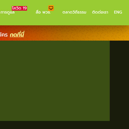
โควิด 19
ะการดูแล
สื่อ พวธ.
ตลาดวิถีธรรม
ติดต่อเรา
ENG
มัคร
กดที่นี่