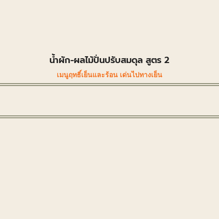
น้ำผัก-ผลไม้ปั่นปรับสมดุล สูตร 2
เมนูฤทธิ์เย็นและร้อน เด่นไปทางเย็น