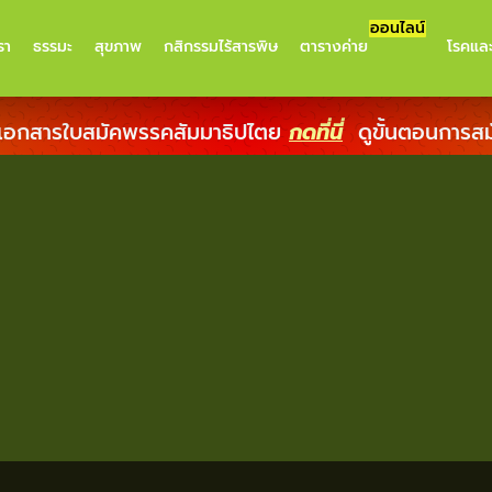
ออนไลน์
รา
ธรรมะ
สุขภาพ
กสิกรรมไร้สารพิษ
ตารางค่าย
โรคแล
เอกสารใบสมัคพรรคสัมมาธิปไตย
กดที่นี่
ดูขั้นตอนการส