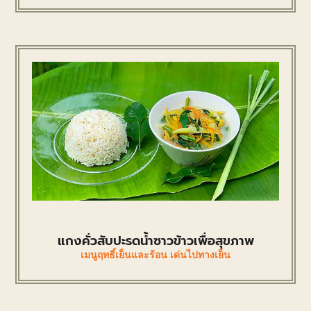
แกงคั่วสับปะรดน้ำซาวข้าวเพื่อสุขภาพ
เมนูฤทธิ์เย็นและร้อน เด่นไปทางเย็น