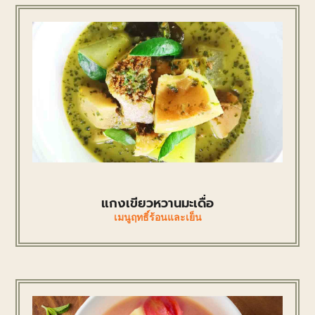
แกงเขียวหวานมะเดื่อ
เมนูฤทธิ์ร้อนและเย็น