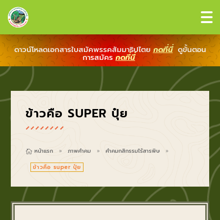
ดาวน์โหลดเอกสารใบสมัคพรรคสัมมาธิปไตย
กดที่นี่
ดูขั้นตอน
การสมัคร
กดที่นี่
ข้าวคือ SUPER ปุ๋ย
หน้าแรก
ภาพคำคม
คำคมกสิกรรมไร้สารพิษ

9
9
9
ข้าวคือ super ปุ๋ย