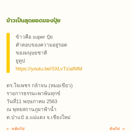
ข้าวเป็นสุดยอดของปุ๋ย
ข้าวคือ super ปุ๋ย
คำตอบของความอยู่รอด
ของมนุษยชาติ
ยูทูป
https://youtu.be/SXLvTziafMM
ดร.ใจเพชร กล้าจน (หมอเขียว)
รายการธรรมะพาพ้นทุกข์
วันที่11 พฤษภาคม 2563
ณ พุทธสถานภูผาฟ้าน้ำ
ต.ป่าแป๋ อ.แม่แตง จ.เชียงใหม่
←
กลับไป
ถัดไป
→