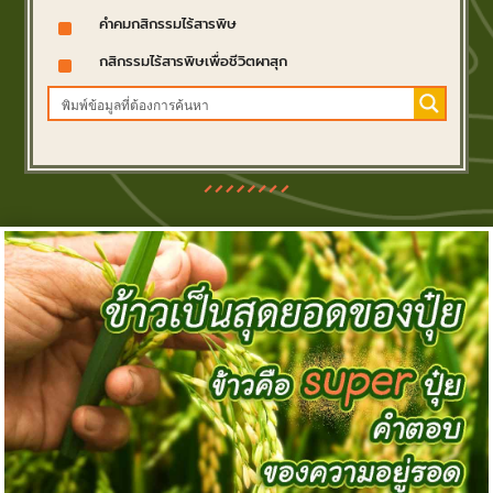
^
คำคมกสิกรรมไร้สารพิษ
^
กสิกรรมไร้สารพิษเพื่อชีวิตผาสุก