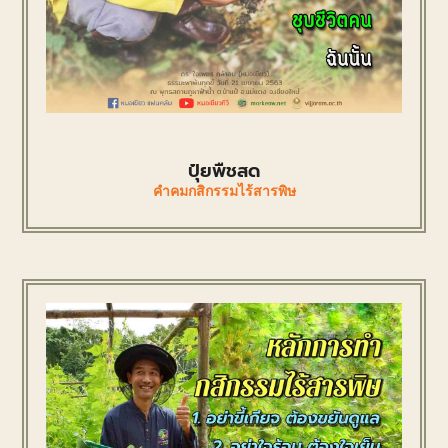
ปุ๋ยพืชสด
คำคมกสิกรรมไร้สารพิษ