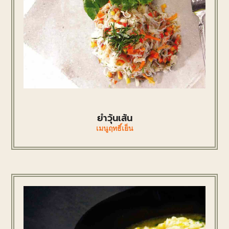
ยําวุ้นเส้น
เมนูฤทธิ์เย็น