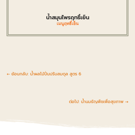
น้ำสมุนไพรฤทธิ์เย็น
เมนูฤทธิ์เย็น
←
ย้อนกลับ: น้ำผลไม้ปั่นปรับสมดุล สูตร 6
ต่อไป: น้ำนมธัญพืชเพื่อสุขภาพ
→