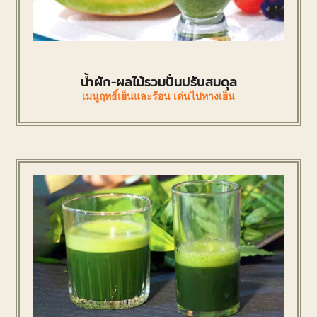
น้ำผัก-ผลไม้รวมปั่นปรับสมดุล
เมนูฤทธิ์เย็นและร้อน เด่นไปทางเย็น