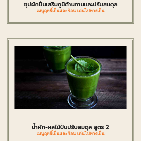
ซุปผักปั่นเสริมภูมิต้านทานและปรับสมดุล
เมนูฤทธิ์เย็นและร้อน เด่นไปทางเย็น
น้ำผัก-ผลไม้ปั่นปรับสมดุล สูตร 2
เมนูฤทธิ์เย็นและร้อน เด่นไปทางเย็น