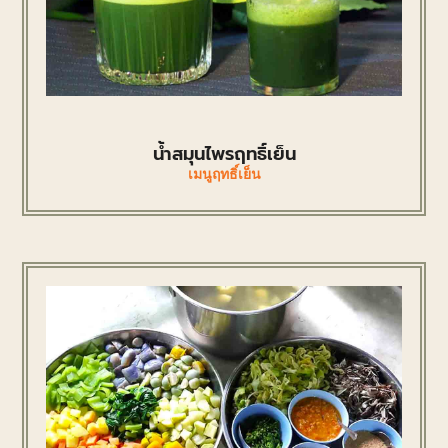
น้ำสมุนไพรฤทธิ์เย็น
เมนูฤทธิ์เย็น