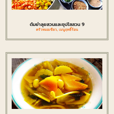
ต้มยำลุยสวนและซุปใสสวน 9
ครัวหมอเขียว
,
เมนูฤทธิ์ร้อน