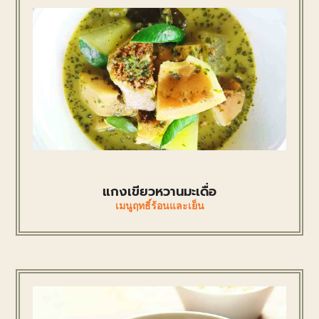
แกงเขียวหวานมะเดื่อ
เมนูฤทธิ์ร้อนและเย็น