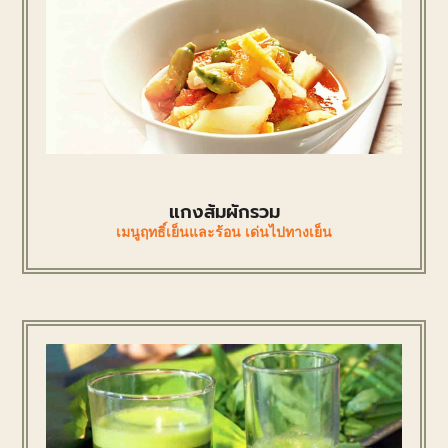
แกงส้มผักรวม
เมนูฤทธิ์เย็นและร้อน เด่นไปทางเย็น