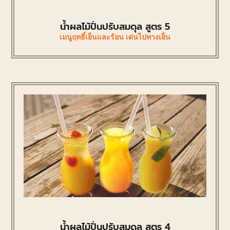
น้ำผลไม้ปั่นปรับสมดุล สูตร 5
เมนูฤทธิ์เย็นและร้อน เด่นไปทางเย็น
น้ำผลไม้ปั่นปรับสมดุล สูตร 4