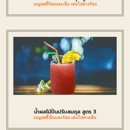
เมนูฤทธิ์ร้อนและเย็น เด่นไปทางร้อน
น้ำผลไม้ปั่นปรับสมดุล สูตร 3
เมนูฤทธิ์เย็นและร้อน เด่นไปทางเย็น