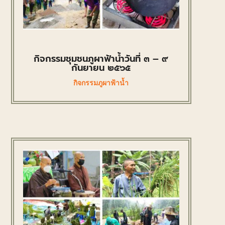
กิจกรรมชุมชนภูผาฟ้าน้ำวันที่ ๓ – ๙
กันยายน ๒๕๖๕
กิจกรรมภูผาฟ้าน้ำ