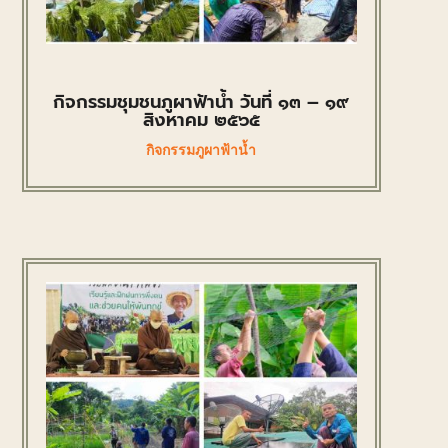
กิจกรรมชุมชนภูผาฟ้าน้ำ วันที่ ๑๓ – ๑๙
สิงหาคม ๒๕๖๕
กิจกรรมภูผาฟ้าน้ำ