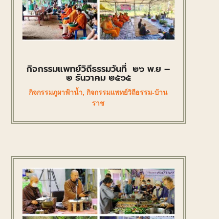
กิจกรรมแพทย์วิถีธรรมวันที่ ๒๖ พ.ย –
๒ ธันวาคม ๒๕๖๕
กิจกรรมภูผาฟ้าน้ำ
,
กิจกรรมแพทย์วิถีธรรม-บ้าน
ราช