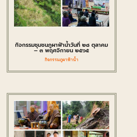
กิจกรรมชุมชนภูผาฟ้าน้ำวันที่ ๒๘ ตุลาคม
– ๓ พฤศจิกายน ๒๕๖๕
กิจกรรมภูผาฟ้าน้ำ