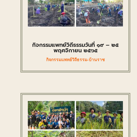
กิจกรรมแพทย์วิถีธรรมวันที่ ๑๙ – ๒๕
พฤศจิกายน ๒๕๖๕
กิจกรรมแพทย์วิถีธรรม-บ้านราช