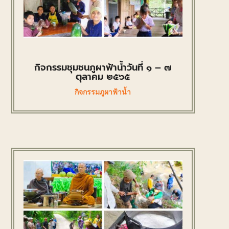
กิจกรรมชุมชนภูผาฟ้าน้ำวันที่ ๑ – ๗
ตุลาคม ๒๕๖๕
กิจกรรมภูผาฟ้าน้ำ