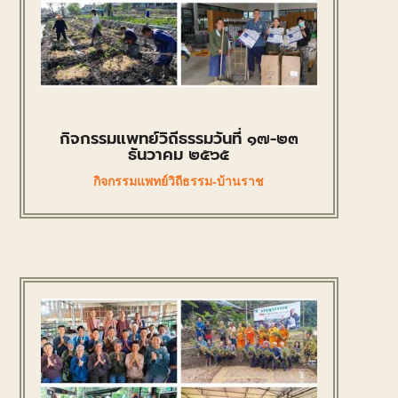
กิจกรรมแพทย์วิถีธรรมวันที่ ๑๗-๒๓
ธันวาคม ๒๕๖๕
กิจกรรมแพทย์วิถีธรรม-บ้านราช