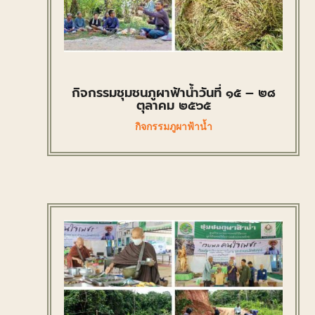
กิจกรรมชุมชนภูผาฟ้าน้ำวันที่ ๑๕ – ๒๘
ตุลาคม ๒๕๖๕
กิจกรรมภูผาฟ้าน้ำ