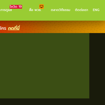
โควิด 19
ะการดูแล
สื่อ พวธ.
ตลาดวิถีธรรม
ติดต่อเรา
ENG
มัคร
กดที่นี่