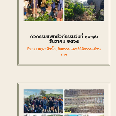
กิจกรรมแพทย์วิถีธรรมวันที่ ๑๐-๑๖
ธันวาคม ๒๕๖๕
กิจกรรมภูผาฟ้าน้ำ
,
กิจกรรมแพทย์วิถีธรรม-บ้าน
ราช