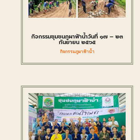
กิจกรรมชุมชนภูผาฟ้าน้ำวันที่ ๑๗ – ๒๓
กันยายน ๒๕๖๕
กิจกรรมภูผาฟ้าน้ำ