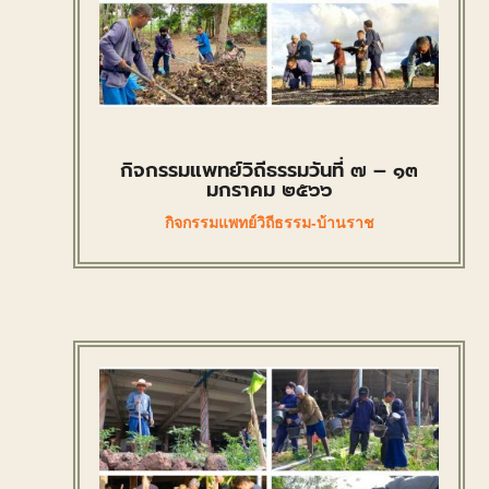
กิจกรรมแพทย์วิถีธรรมวันที่ ๗ – ๑๓
มกราคม ๒๕๖๖
กิจกรรมแพทย์วิถีธรรม-บ้านราช