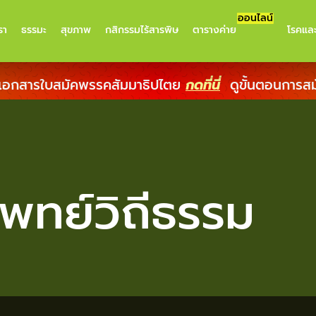
ออนไลน์
รา
ธรรมะ
สุขภาพ
กสิกรรมไร้สารพิษ
ตารางค่าย
โรคแล
เอกสารใบสมัคพรรคสัมมาธิปไตย
กดที่นี่
ดูขั้นตอนการส
พทย์วิถีธรรม