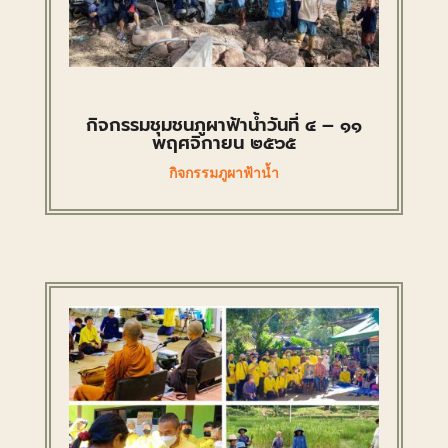
กิจกรรมชุมชนภูผาฟ้าน้ำวันที่ ๔ – ๑๑
พฤศจิกายน ๒๕๖๕
กิจกรรมภูผาฟ้าน้ำ