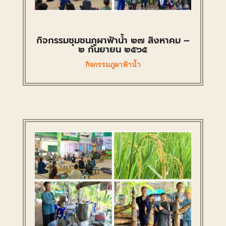
กิจกรรมชุมชนภูผาฟ้าน้ำ ๒๗ สิงหาคม –
๒ กันยายน ๒๕๖๕
กิจกรรมภูผาฟ้าน้ำ