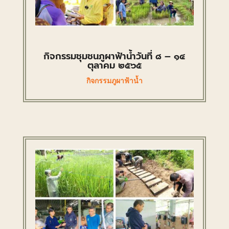
กิจกรรมชุมชนภูผาฟ้าน้ำวันที่ ๘ – ๑๔
ตุลาคม ๒๕๖๕
กิจกรรมภูผาฟ้าน้ำ