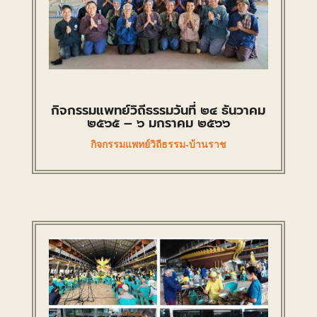
กิจกรรมแพทย์วิถีธรรมวันที่ ๒๔ ธันวาคม
๒๕๖๕ – ๖ มกราคม ๒๕๖๖
กิจกรรมแพทย์วิถีธรรม-บ้านราช