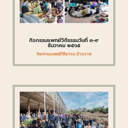
กิจกรรมแพทย์วิถีธรรมวันที่ ๓-๙
ธันวาคม ๒๕๖๕
กิจกรรมแพทย์วิถีธรรม-บ้านราช