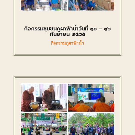
กิจกรรมชุมชนภูผาฟ้าน้ำวันที่ ๑๐ – ๑๖
กันยายน ๒๕๖๕
กิจกรรมภูผาฟ้าน้ำ