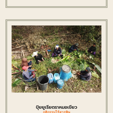
ปุ๋ยยูเรียตราหมอเขียว
กสิกรรมไร้สารพิษ