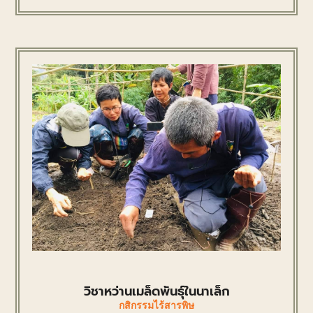
วิชาหว่านเมล็ดพันธุ์ในนาเล็ก
กสิกรรมไร้สารพิษ