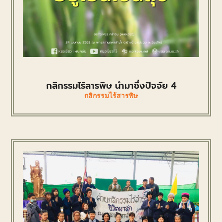
กสิกรรมไร้สารพิษ นำมาซึ่งปัจจัย 4
กสิกรรมไร้สารพิษ