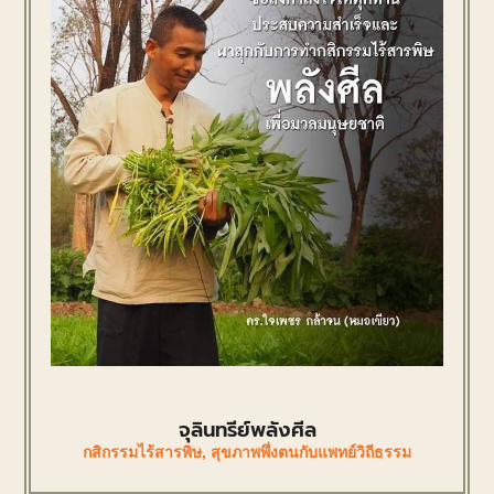
จุลินทรีย์พลังศีล
กสิกรรมไร้สารพิษ
,
สุขภาพพึ่งตนกับแพทย์วิถีธรรม