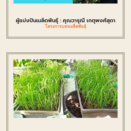
ผู้แบ่งปันเมล็ดพันธุ์ : คุณวารุณี เกตุพงศ์สุดา
โครงการแจกเมล็ดพันธุ์