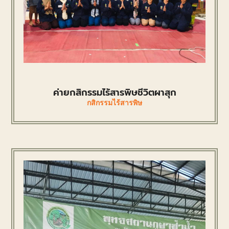
ค่ายกสิกรรมไร้สารพิษชีวิตผาสุก
กสิกรรมไร้สารพิษ