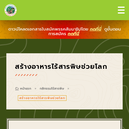
ดาวน์โหลดเอกสารใบสมัคพรรคสัมมาธิปไตย
กดที่นี่
ดูขั้นตอน
การสมัคร
กดที่นี่
สร้างอาหารไร้สารพิษช่วยโลก
หน้าแรก
กสิกรรมไร้สารพิษ

9
9
สร้างอาหารไร้สารพิษช่วยโลก