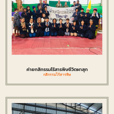
ค่ายกสิกรรมไร้สารพิษชีวิตผาสุก
กสิกรรมไร้สารพิษ