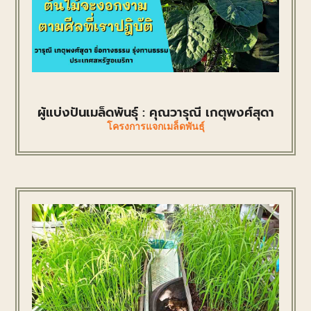
ผู้แบ่งปันเมล็ดพันธุ์ : คุณวารุณี เกตุพงศ์สุดา
โครงการแจกเมล็ดพันธุ์