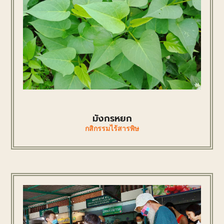
มังกรหยก
กสิกรรมไร้สารพิษ