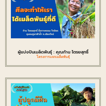
ผู้แบ่งปันเมล็ดพันธุ์ : คุณก้าน ไตรยสุทธิ์
โครงการแจกเมล็ดพันธุ์