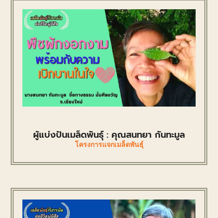
ผู้แบ่งปันเมล็ดพันธุ์ : คุณสนทยา กันทะมูล
โครงการแจกเมล็ดพันธุ์