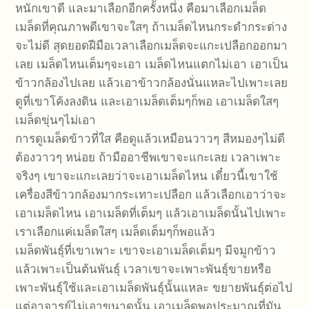
หนักเขาดี และมาเลือกอีกครั้งหนึ่ง คือมาเลือกเมล็ด
เมล็ดที่คุณภาพดีเขาจะใสๆ ถ้าเมล็ดไหนกระดำกระด่าง
จะไม่ดี สุดยอดฝีมือเวลาเลือกเมล็ดจะแกะเปลือกออกมา
เลย เมล็ดไหนเต็มๆจะเอา เมล็ดไหนแตกไม่เอา เอาเป็น
ข้าวกล้องไปเลย แล้วเอาข้าวกล้องนั่นแหละไปเพาะเลย
ดูที่เขาโค้งลงดิน และเอาเมล็ดเต็มๆก็พอ เอาเมล็ดใสๆ
เมล็ดขุ่นๆไม่เอา
การดูเมล็ดข้าวที่ใส คือดูแล้วเหมือนวาวๆ สีหมองๆไม่ดี
ต้องวาวๆ หน่อย ถ้ามืออาชีพเขาจะแกะเลย เวลาเพาะ
จริงๆ เขาจะแกะเลยว่าจะเอาเมล็ดไหน เดี๋ยวนี้เขาใช้
เครื่องสีข้าวกล้องมากระเทาะเปลือก แล้วเลือกเอาว่าจะ
เอาเมล็ดไหน เอาเมล็ดที่เต็มๆ แล้วเอาเมล็ดนั้นไปเพาะ
เราเลือกแค่เมล็ดใสๆ เมล็ดเต็มๆก็พอแล้ว
เมล็ดพันธุ์ที่เขาเพาะ เขาจะเอาเมล็ดเต็มๆ มีจมูกข้าว
แล้วเพาะเป็นต้นพันธุ์ เวลาเขาจะเพาะพันธุ์ขายหรือ
เพาะพันธุ์ใช้และเอาเมล็ดพันธุ์นั้นแหละ ขยายพันธุ์ต่อไป
แต่อาจารย์ไม่เอาขนาดนั้น เอาเมล็ดพอประมาณที่มัน