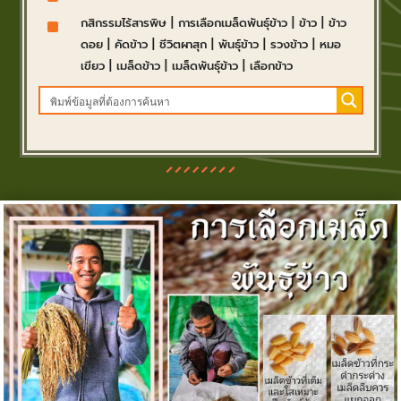
^
กสิกรรมไร้สารพิษ
|
การเลือกเมล็ดพันธุ์ข้าว
|
ข้าว
|
ข้าว
ดอย
|
คัดข้าว
|
ชีวิตผาสุก
|
พันธุ์ข้าว
|
รวงข้าว
|
หมอ
เขียว
|
เมล็ดข้าว
|
เมล็ดพันธุ์ข้าว
|
เลือกข้าว