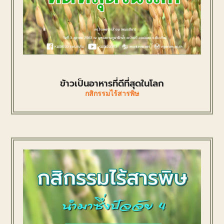
ข้าวเป็นอาหารที่ดีที่สุดในโลก
กสิกรรมไร้สารพิษ