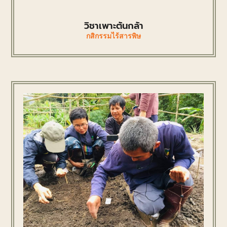
วิชาเพาะต้นกล้า
กสิกรรมไร้สารพิษ