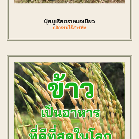
ปุ๋ยยูเรียตราหมอเขียว
กสิกรรมไร้สารพิษ