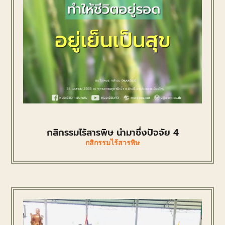
กสิกรรมไร้สารพิษ นำมาซึ่งปัจจัย 4
กสิกรรมไร้สารพิษ