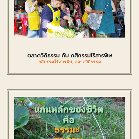
ตลาดวิถีธรรม กับ กสิกรรมไร้สารพิษ
กสิกรรมไร้สารพิษ
,
ตลาดวิถีธรรม