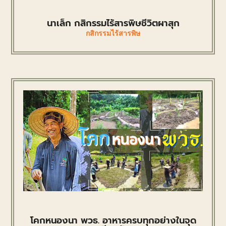
นาเล็ก กสิกรรมไร้สารพิษชีวิตผาสุก
กสิกรรมไร้สารพิษ
โคกหนองนา พวธ. อาหารครบทุกอย่างในจุด