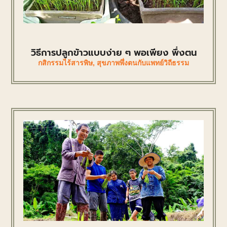
วิธีการปลูกข้าวแบบง่าย ๆ พอเพียง พึ่งตน
กสิกรรมไร้สารพิษ
,
สุขภาพพึ่งตนกับแพทย์วิถีธรรม